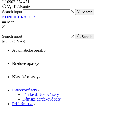
0903 274 471
Vyhľadávanie
Search input
Search
KONFIGURÁTOR
Menu
Search input
Search
Menu
O NÁS
Automatické opasky
Brzdové opasky
Klasické opasky
Darčekové sety
Pánske darčekové sety
Dámske darčekové sety
Príslušenstvo