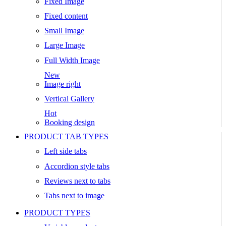
Fixed Image
Fixed content
Small Image
Large Image
Full Width Image
New
Image right
Vertical Gallery
Hot
Booking design
PRODUCT TAB TYPES
Left side tabs
Accordion style tabs
Reviews next to tabs
Tabs next to image
PRODUCT TYPES