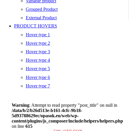
Variable product
Grouped Product
External Product
PRODUCT HOVERS
Hover type 1
Hover type 2
Hover type 3
Hover type 4
Hover type 5
Hover type 6
Hover type 7
Warning
: Attempt to read property "post_title" on null in
/data/b/2/b26d513e-b161-4cfc-9b18-
5d93788629ec/opasok.eu/web/wp-
content/plugins/js_composer/include/helpers/helpers.php
on line
615