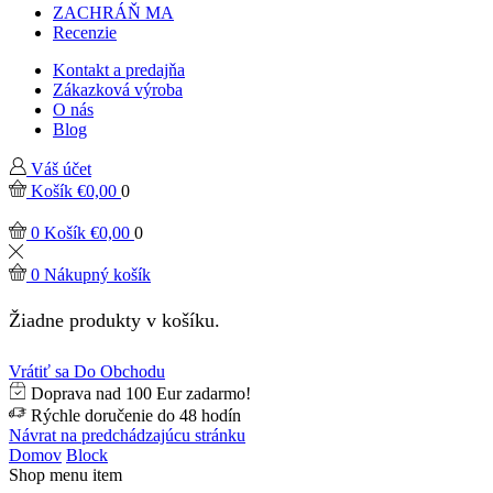
ZACHRÁŇ MA
Recenzie
Kontakt a predajňa
Zákazková výroba
O nás
Blog
Váš účet
Košík
€
0,00
0
0
Košík
€
0,00
0
0
Nákupný košík
Žiadne produkty v košíku.
Vrátiť sa Do Obchodu
Doprava nad 100 Eur zadarmo!
Rýchle doručenie do 48 hodín
Návrat na predchádzajúcu stránku
Domov
Block
Shop menu item