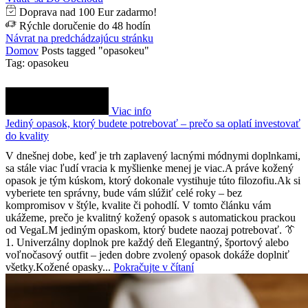
Doprava nad 100 Eur zadarmo!
Rýchle doručenie do 48 hodín
Návrat na predchádzajúcu stránku
Domov
Posts tagged "opasokeu"
Tag: opasokeu
Viac info
Jediný opasok, ktorý budete potrebovať – prečo sa oplatí investovať
do kvality
V dnešnej dobe, keď je trh zaplavený lacnými módnymi doplnkami,
sa stále viac ľudí vracia k myšlienke menej je viac.A práve kožený
opasok je tým kúskom, ktorý dokonale vystihuje túto filozofiu.Ak si
vyberiete ten správny, bude vám slúžiť celé roky – bez
kompromisov v štýle, kvalite či pohodlí. V tomto článku vám
ukážeme, prečo je kvalitný kožený opasok s automatickou prackou
od VegaLM jediným opaskom, ktorý budete naozaj potrebovať. 👔
1. Univerzálny doplnok pre každý deň Elegantný, športový alebo
voľnočasový outfit – jeden dobre zvolený opasok dokáže doplniť
všetky.Kožené opasky...
Pokračujte v čítaní