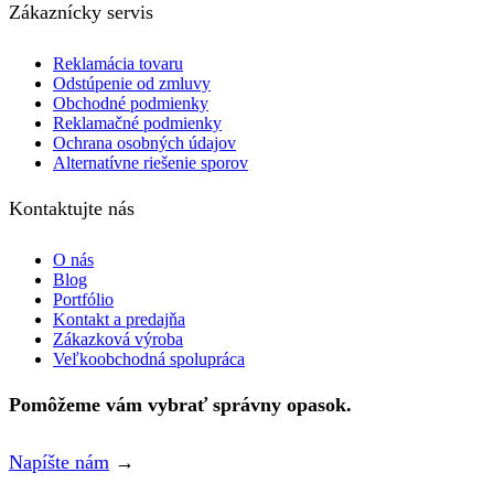
Zákaznícky servis
Reklamácia tovaru
Odstúpenie od zmluvy
Obchodné podmienky
Reklamačné podmienky
Ochrana osobných údajov
Alternatívne riešenie sporov
Kontaktujte nás
O nás
Blog
Portfólio
Kontakt a predajňa
Zákazková výroba
Veľkoobchodná spolupráca
Pomôžeme vám vybrať správny opasok.
Napíšte nám
→