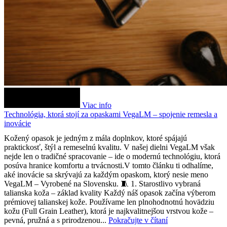
Viac info
Technológia, ktorá stojí za opaskami VegaLM – spojenie remesla a
inovácie
Kožený opasok je jedným z mála doplnkov, ktoré spájajú
praktickosť, štýl a remeselnú kvalitu. V našej dielni VegaLM však
nejde len o tradičné spracovanie – ide o modernú technológiu, ktorá
posúva hranice komfortu a trvácnosti.V tomto článku ti odhalíme,
aké inovácie sa skrývajú za každým opaskom, ktorý nesie meno
VegaLM – Vyrobené na Slovensku. 🧵 1. Starostlivo vybraná
talianska koža – základ kvality Každý náš opasok začína výberom
prémiovej talianskej kože. Používame len plnohodnotnú hovädziu
kožu (Full Grain Leather), ktorá je najkvalitnejšou vrstvou kože –
pevná, pružná a s prirodzenou...
Pokračujte v čítaní