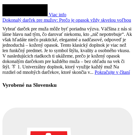
Viac info
Dokonalý darček pre mužov: Prečo je opasok vždy skvelou voľbou
Vybrať darček pre muža môže byť poriadna výzva. Väčšina z nás si
láme hlavu nad tým, čo darovať niekomu, kto „nič nepotrebuje“. Ak
však hľadáte niečo praktické, elegantné a nadčasové, odpoveď je
jednoduchá – kožený opasok. Tento klasický doplnok je viac než
len funkčný predmet. Je to symbol štýlu, kvality a osobného vkusu.
V nasledujúcich riadkoch ti ukážeme, prečo je kožený opasok
dokonalým darčekom pre každého muža – bez ohľadu na vek či
štýl. 👔 1. Univerzálny doplnok, ktorý využije každý muž Na
rozdiel od mnohých darčekov, ktoré skončia v...
Pokračujte v čítaní
Vyrobené na Slovensku