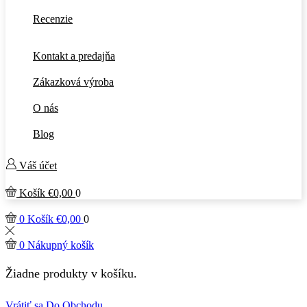
Recenzie
Kontakt a predajňa
Zákazková výroba
O nás
Blog
Váš účet
Košík
€
0,00
0
0
Košík
€
0,00
0
0
Nákupný košík
Žiadne produkty v košíku.
Vrátiť sa Do Obchodu