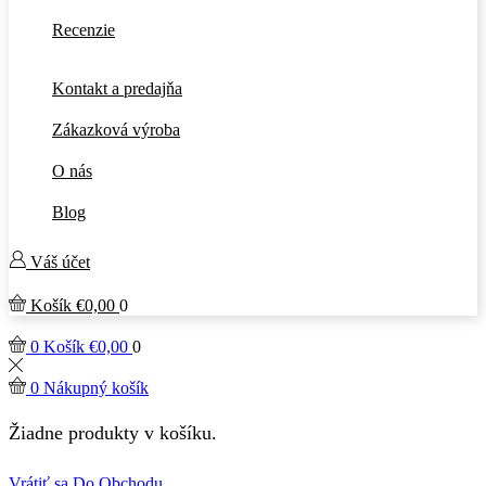
Recenzie
Kontakt a predajňa
Zákazková výroba
O nás
Blog
Váš účet
Košík
€
0,00
0
0
Košík
€
0,00
0
0
Nákupný košík
Žiadne produkty v košíku.
Vrátiť sa Do Obchodu