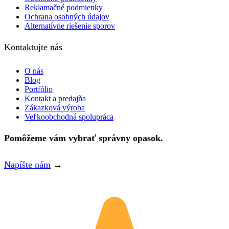
Reklamačné podmienky
Ochrana osobných údajov
Alternatívne riešenie sporov
Kontaktujte nás
O nás
Blog
Portfólio
Kontakt a predajňa
Zákazková výroba
Veľkoobchodná spolupráca
Pomôžeme vám vybrať správny opasok.
Napíšte nám
→