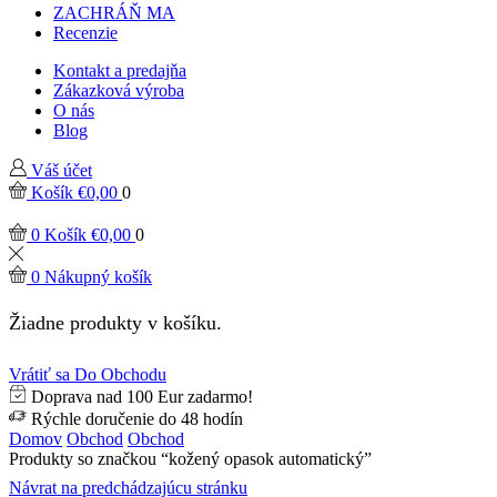
ZACHRÁŇ MA
Recenzie
Kontakt a predajňa
Zákazková výroba
O nás
Blog
Váš účet
Košík
€
0,00
0
0
Košík
€
0,00
0
0
Nákupný košík
Žiadne produkty v košíku.
Vrátiť sa Do Obchodu
Doprava nad 100 Eur zadarmo!
Rýchle doručenie do 48 hodín
Domov
Obchod
Obchod
Produkty so značkou “kožený opasok automatický”
Návrat na predchádzajúcu stránku