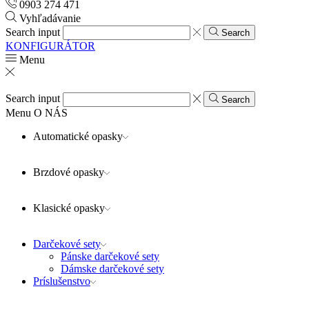
0903 274 471
Vyhľadávanie
Search input
Search
KONFIGURÁTOR
Menu
Search input
Search
Menu
O NÁS
Automatické opasky
Brzdové opasky
Klasické opasky
Darčekové sety
Pánske darčekové sety
Dámske darčekové sety
Príslušenstvo