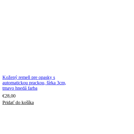
Kožený remeň pre opasky s
automatickou prackou, šírka 3cm,
tmavo hnedá farba
€
28,00
Pridať do košíka