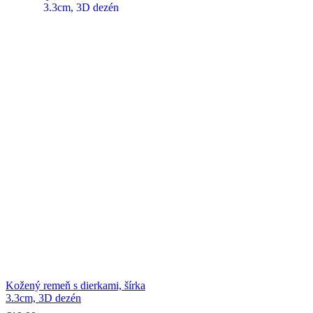
Kožený remeň s dierkami, šírka
3.3cm, 3D dezén