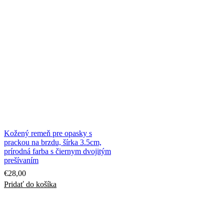
Kožený remeň pre opasky s
prackou na brzdu, šírka 3.5cm,
prírodná farba s čiernym dvojitým
prešívaním
€
28,00
Pridať do košíka