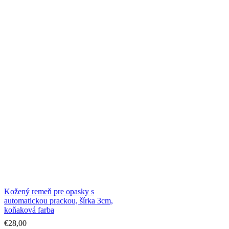
Kožený remeň pre opasky s
automatickou prackou, šírka 3cm,
koňaková farba
€
28,00