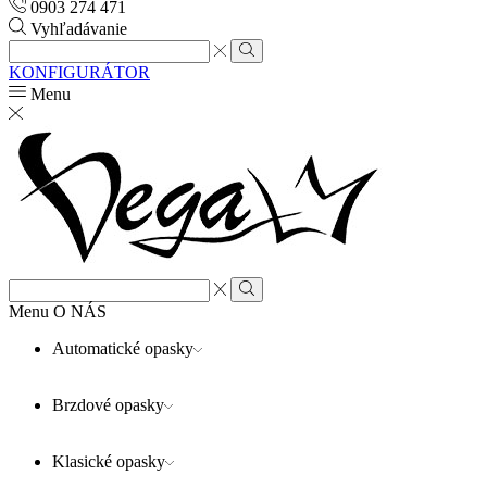
0903 274 471
Vyhľadávanie
Search
input
Search
KONFIGURÁTOR
Menu
Search
input
Search
Menu
O NÁS
Automatické opasky
Brzdové opasky
Klasické opasky