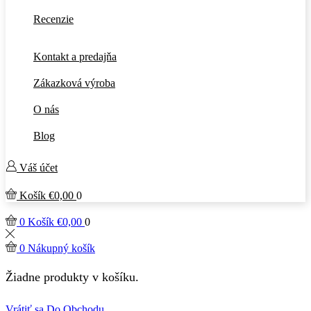
Recenzie
Kontakt a predajňa
Zákazková výroba
O nás
Blog
Váš účet
Košík
€
0,00
0
0
Košík
€
0,00
0
0
Nákupný košík
Žiadne produkty v košíku.
Vrátiť sa Do Obchodu