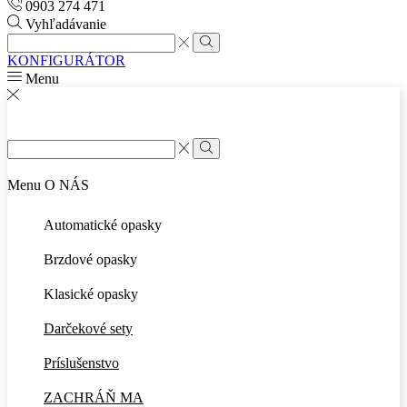
0903 274 471
Vyhľadávanie
Search
input
Search
KONFIGURÁTOR
Menu
Search
input
Search
Menu
O NÁS
Automatické opasky
Brzdové opasky
Klasické opasky
Darčekové sety
Príslušenstvo
ZACHRÁŇ MA