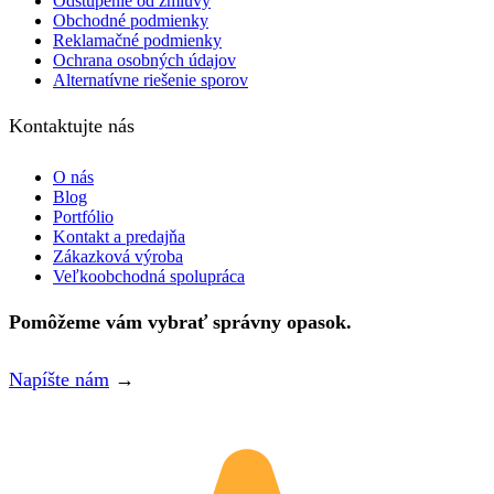
Odstúpenie od zmluvy
Obchodné podmienky
Reklamačné podmienky
Ochrana osobných údajov
Alternatívne riešenie sporov
Kontaktujte nás
O nás
Blog
Portfólio
Kontakt a predajňa
Zákazková výroba
Veľkoobchodná spolupráca
Pomôžeme vám vybrať správny opasok.
Napíšte nám
→