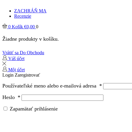
ZACHRÁŇ MA
Recenzie
0
Košík
€
0,00
0
Žiadne produkty v košíku.
Vrátiť sa Do Obchodu
Váš účet
Môj účet
Login
Zaregistrovať
Používateľské meno alebo e-mailová adresa
*
Heslo
*
Zapamätať prihlásenie