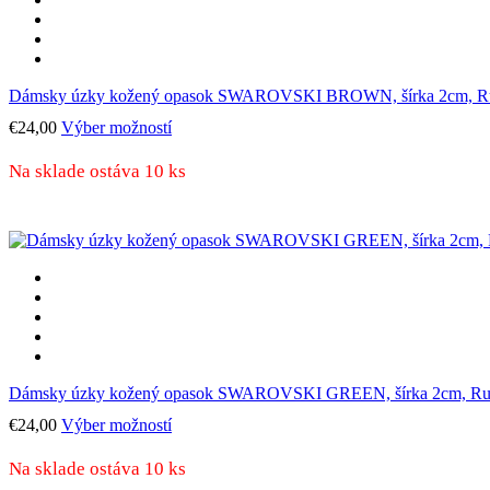
Dámsky úzky kožený opasok SWAROVSKI BROWN, šírka 2cm, Ruč
Tento
€
24,00
Výber možností
produkt
má
Na sklade ostáva 10 ks
viacero
variantov.
Možnosti
si
môžete
vybrať
na
stránke
produktu.
Dámsky úzky kožený opasok SWAROVSKI GREEN, šírka 2cm, Ruč
Tento
€
24,00
Výber možností
produkt
má
Na sklade ostáva 10 ks
viacero