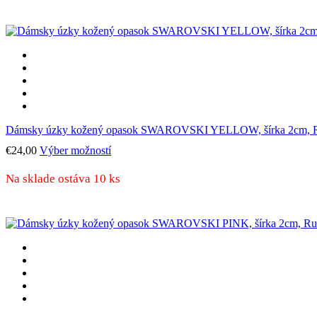
variantov.
Možnosti
si
môžete
vybrať
na
stránke
produktu.
Dámsky úzky kožený opasok SWAROVSKI YELLOW, šírka 2cm, Ru
Tento
€
24,00
Výber možností
produkt
má
Na sklade ostáva 10 ks
viacero
variantov.
Možnosti
si
môžete
vybrať
na
stránke
produktu.