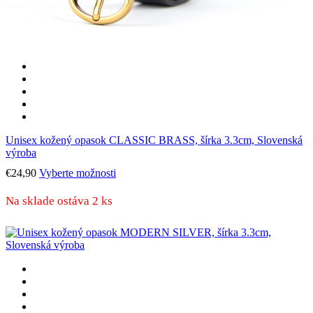
Unisex kožený opasok CLASSIC BRASS, šírka 3.3cm, Slovenská
výroba
Tento
€
24,90
Vyberte možnosti
produkt
má
Na sklade ostáva 2 ks
viacero
variantov.
Možnosti
si
môžete
vybrať
na
stránke
produktu.