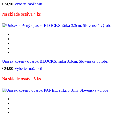
Tento
€
24,90
Vyberte možnosti
produkt
má
Na sklade ostáva 4 ks
viacero
variantov.
Možnosti
si
môžete
vybrať
na
stránke
produktu.
Unisex kožený opasok BLOCKS, šírka 3.3cm, Slovenská výroba
Tento
€
24,90
Vyberte možnosti
produkt
má
Na sklade ostáva 5 ks
viacero
variantov.
Možnosti
si
môžete
vybrať
na