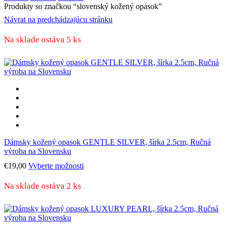
Produkty so značkou “slovenský kožený opasok”
Návrat na predchádzajúcu stránku
Na sklade ostáva 5 ks
Dámsky kožený opasok GENTLE SILVER, šírka 2.5cm, Ručná
výroba na Slovensku
Tento
€
19,00
Vyberte možnosti
produkt
má
Na sklade ostáva 2 ks
viacero
variantov.
Možnosti
si