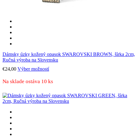
Dámsky úzky kožený opasok SWAROVSKI BROWN, šírka 2cm,
Ručná výroba na Slovensku
Tento
€
24,00
Výber možností
produkt
má
Na sklade ostáva 10 ks
viacero
variantov.
Možnosti
si
môžete
vybrať
na
stránke
produktu.