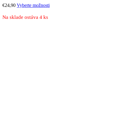
Tento
€
24,90
Vyberte možnosti
produkt
má
Na sklade ostáva 4 ks
viacero
variantov.
Možnosti
si
môžete
vybrať
na
stránke
produktu.