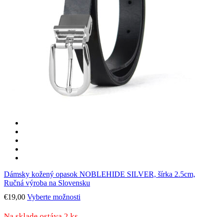
Dámsky kožený opasok NOBLEHIDE SILVER, šírka 2.5cm,
Ručná výroba na Slovensku
Tento
€
19,00
Vyberte možnosti
produkt
má
Na sklade ostáva 2 ks