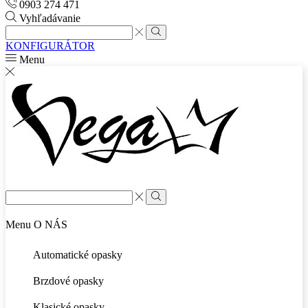
0903 274 471
Vyhľadávanie
Search
input
Search
KONFIGURÁTOR
Menu
Search
input
Search
Menu
O NÁS
Automatické opasky
Brzdové opasky
Klasické opasky