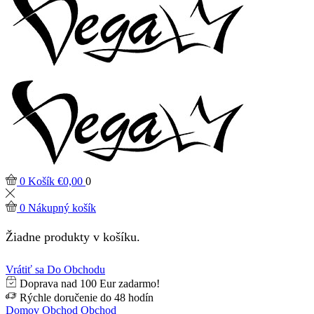
0
Košík
€
0,00
0
0
Nákupný košík
Žiadne produkty v košíku.
Vrátiť sa Do Obchodu
Doprava nad 100 Eur zadarmo!
Rýchle doručenie do 48 hodín
Domov
Obchod
Obchod