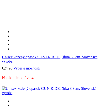
Unisex kožený opasok SILVER RIDE, šírka 3.3cm, Slovenská
výroba
Tento
€
24,90
Vyberte možnosti
produkt
má
Na sklade ostáva 4 ks
viacero
variantov.
Možnosti
si
môžete
vybrať
na