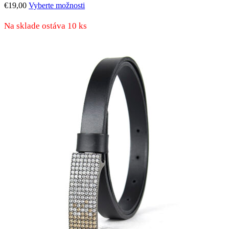
Tento
€
19,00
Vyberte možnosti
produkt
má
Na sklade ostáva 10 ks
viacero
variantov.
Možnosti
si
môžete
vybrať
na
stránke
produktu.