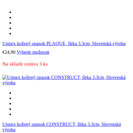
Unisex kožený opasok PLAQUE, šírka 3.3cm, Slovenská výroba
Tento
€
24,90
Vyberte možnosti
produkt
má
Na sklade ostáva 3 ks
viacero
variantov.
Možnosti
si
môžete
vybrať
na
stránke
produktu.
Unisex kožený opasok CONSTRUCT, šírka 3.3cm, Slovenská
výroba