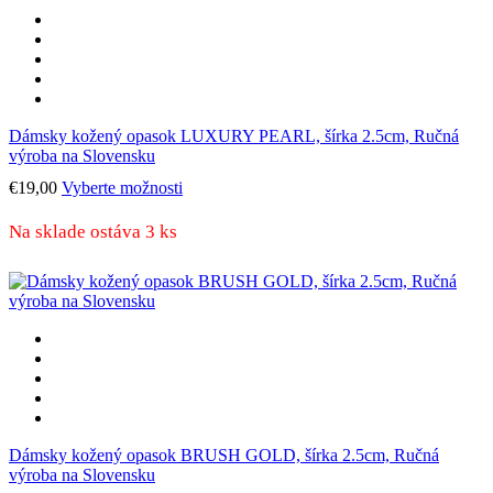
môžete
vybrať
na
stránke
produktu.
Dámsky kožený opasok LUXURY PEARL, šírka 2.5cm, Ručná
výroba na Slovensku
Tento
€
19,00
Vyberte možnosti
produkt
má
Na sklade ostáva 3 ks
viacero
variantov.
Možnosti
si
môžete
vybrať
na
stránke
produktu.
Dámsky kožený opasok BRUSH GOLD, šírka 2.5cm, Ručná
výroba na Slovensku