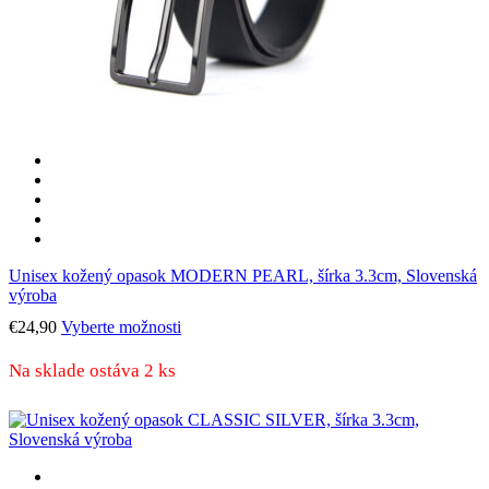
Unisex kožený opasok MODERN PEARL, šírka 3.3cm, Slovenská
výroba
Tento
€
24,90
Vyberte možnosti
produkt
má
Na sklade ostáva 2 ks
viacero
variantov.
Možnosti
si
môžete
vybrať