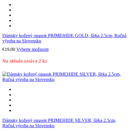
Dámsky kožený opasok PRIMEHIDE GOLD, šírka 2.5cm, Ručná
výroba na Slovensku
Tento
€
19,00
Vyberte možnosti
produkt
má
Na sklade ostáva 2 ks
viacero
variantov.
Možnosti
si
môžete
vybrať
na
stránke
produktu.
Dámsky kožený opasok PRIMEHIDE SILVER, šírka 2.5cm,
Ručná výroba na Slovensku