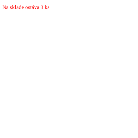
produkt
má
Na sklade ostáva 3 ks
viacero
variantov.
Možnosti
si
môžete
vybrať
na
stránke
produktu.