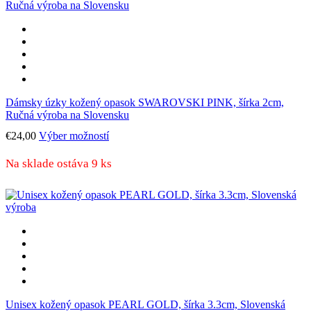
si
môžete
vybrať
na
stránke
produktu.
Dámsky úzky kožený opasok SWAROVSKI PINK, šírka 2cm,
Ručná výroba na Slovensku
Tento
€
24,00
Výber možností
produkt
má
Na sklade ostáva 9 ks
viacero
variantov.
Možnosti
si
môžete
vybrať
na
stránke
produktu.
Unisex kožený opasok PEARL GOLD, šírka 3.3cm, Slovenská