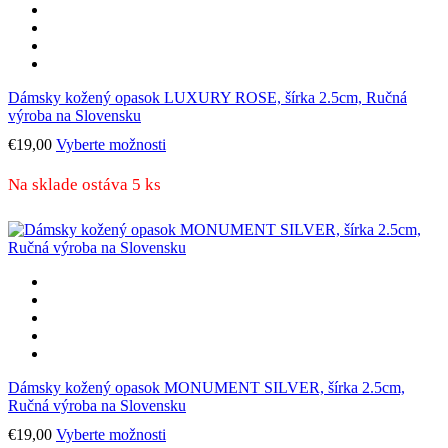
na
stránke
produktu.
Dámsky kožený opasok LUXURY ROSE, šírka 2.5cm, Ručná
výroba na Slovensku
Tento
€
19,00
Vyberte možnosti
produkt
má
Na sklade ostáva 5 ks
viacero
variantov.
Možnosti
si
môžete
vybrať
na
stránke
produktu.
Dámsky kožený opasok MONUMENT SILVER, šírka 2.5cm,
Ručná výroba na Slovensku
Tento
€
19,00
Vyberte možnosti