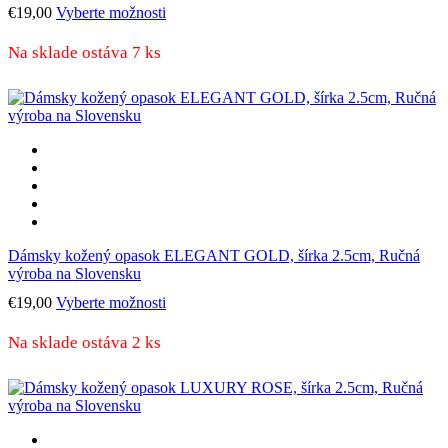
Tento
€
19,00
Vyberte možnosti
produkt
má
Na sklade ostáva 7 ks
viacero
variantov.
Možnosti
si
môžete
vybrať
na
stránke
produktu.
Dámsky kožený opasok ELEGANT GOLD, šírka 2.5cm, Ručná
výroba na Slovensku
Tento
€
19,00
Vyberte možnosti
produkt
má
Na sklade ostáva 2 ks
viacero
variantov.
Možnosti
si
môžete
vybrať