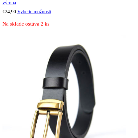
výroba
Tento
€
24,90
Vyberte možnosti
produkt
má
Na sklade ostáva 2 ks
viacero
variantov.
Možnosti
si
môžete
vybrať
na
stránke
produktu.