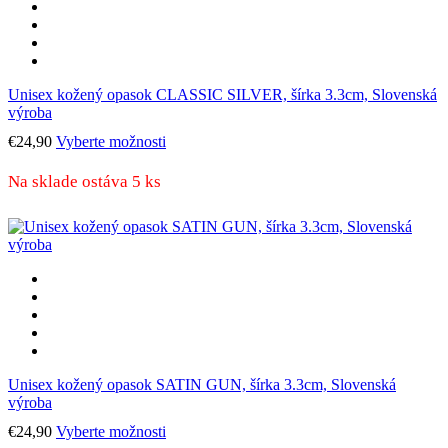
na
stránke
produktu.
Unisex kožený opasok CLASSIC SILVER, šírka 3.3cm, Slovenská
výroba
Tento
€
24,90
Vyberte možnosti
produkt
má
Na sklade ostáva 5 ks
viacero
variantov.
Možnosti
si
môžete
vybrať
na
stránke
produktu.
Unisex kožený opasok SATIN GUN, šírka 3.3cm, Slovenská
výroba
Tento
€
24,90
Vyberte možnosti