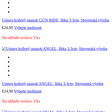
stránke
produktu.
Unisex kožený opasok GUN RIDE, šírka 3.3cm, Slovenská výroba
Tento
€
24,90
Vyberte možnosti
produkt
má
Na sklade ostáva 5 ks
viacero
variantov.
Možnosti
si
môžete
vybrať
na
stránke
produktu.
Unisex kožený opasok ANGEL, šírka 3.3cm, Slovenská výroba
Tento
€
24,90
Vyberte možnosti
produkt
má
Na sklade ostáva 3 ks
viacero
variantov.