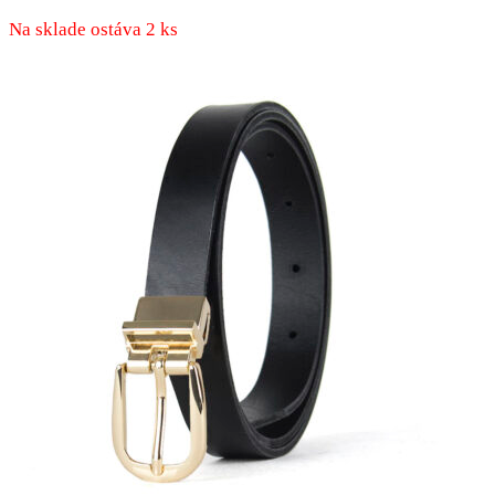
produkt
má
Na sklade ostáva 2 ks
viacero
variantov.
Možnosti
si
môžete
vybrať
na
stránke
produktu.