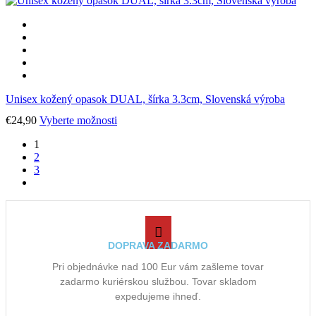
Možnosti
si
môžete
vybrať
na
stránke
produktu.
Unisex kožený opasok DUAL, šírka 3.3cm, Slovenská výroba
Tento
€
24,90
Vyberte možnosti
produkt
1
má
2
viacero
3
variantov.
next
Možnosti
si
môžete
vybrať
na
DOPRAVA ZADARMO
stránke
produktu.
Pri objednávke nad 100 Eur vám zašleme tovar
zadarmo kuriérskou službou. Tovar skladom
expedujeme ihneď.