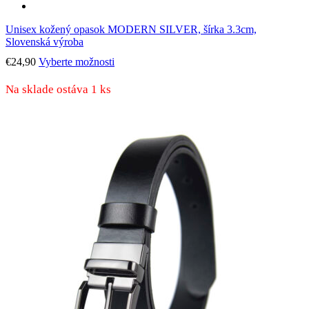
Unisex kožený opasok MODERN SILVER, šírka 3.3cm,
Slovenská výroba
Tento
€
24,90
Vyberte možnosti
produkt
má
Na sklade ostáva 1 ks
viacero
variantov.
Možnosti
si
môžete
vybrať
na
stránke
produktu.