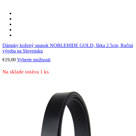
Dámsky kožený opasok NOBLEHIDE GOLD, šírka 2.5cm, Ručná
výroba na Slovensku
Tento
€
19,00
Vyberte možnosti
produkt
má
Na sklade ostáva 1 ks
viacero
variantov.
Možnosti
si
môžete
vybrať
na
stránke
produktu.