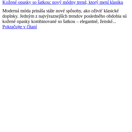
Kožené opasky so šatkou: nový módny trend, ktorý mení klasiku
Moderná móda prináša stále nové spôsoby, ako oživiť klasické
doplnky. Jedným z najvýraznejších trendov posledného obdobia sú
kožené opasky kombinované so šatkou – elegantné, ženské...
Pokračujte v čítaní