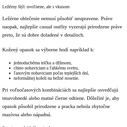
Ležérny štýl: uvoľnene, ale s vkusom
Ležérne oblečenie nemusí pôsobiť neupravene. Práve
naopak, najlepšie casual outfity vyzerajú prirodzene práve
preto, že sú dobre doladené v detailoch.
Kožený opasok sa výborne hodí napríklad k:
jednoduchému tričku a džínsom,
chino nohaviciam a ľahkému svetru,
ľanovým nohaviciam počas teplejších dní,
neformálnej košeli na bežné nosenie.
Pri voľnočasových kombináciách sa najlepšie osvedčujú
tmavohnedé alebo matné čierne odtiene. Dôležité je, aby
opasok pôsobil prirodzene a pracka nebola zbytočne
masívna alebo nápadná.