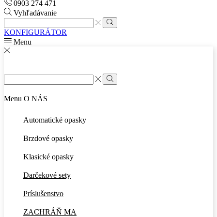
0903 274 471
Vyhľadávanie
Search
input
Search
KONFIGURÁTOR
Menu
Search
input
Search
Menu
O NÁS
Automatické opasky
Brzdové opasky
Klasické opasky
Darčekové sety
Príslušenstvo
ZACHRÁŇ MA