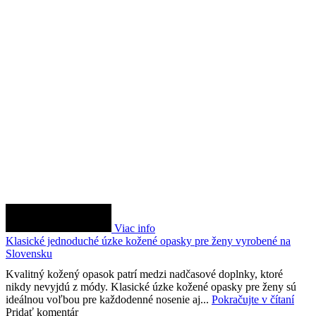
Viac info
Klasické jednoduché úzke kožené opasky pre ženy vyrobené na
Slovensku
Kvalitný kožený opasok patrí medzi nadčasové doplnky, ktoré
nikdy nevyjdú z módy. Klasické úzke kožené opasky pre ženy sú
ideálnou voľbou pre každodenné nosenie aj...
Pokračujte v čítaní
Pridať komentár