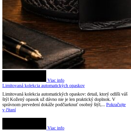
Viac info
Limitovaná kolekcia automatických opaskov
Limitovaná kolekcia automatických opaskov: detail, ktorý odlíši váš
štýl Kožený opasok už dávno nie je len praktický doplnok. V
správnom prevedení dokáže podčiarknuť osobný štýl,...
Pokračujte
v čítaní
Viac info