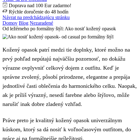
Doprava nad 100 Eur zadarmo!
Rýchle doručenie do 48 hodín
Návrat na predchádzajúcu stránku
Domov
Blog
Nezaradené
Od ležérneho po formálny štýl: Ako nosiť kožený opasok
Kožený opasok patrí medzi tie doplnky, ktoré možno na
prvý pohľad nepútajú najväčšiu pozornosť, no dokážu
výrazne ovplyvniť celkový dojem z outfitu. Keď je
správne zvolený, pôsobí prirodzene, elegantne a prepája
jednotlivé časti oblečenia do harmonického celku. Naopak,
ak je príliš výrazný, nesedí farebne alebo štýlovo, môže
narušiť inak dobre zladený vzhľad.
Práve preto je kvalitný kožený opasok univerzálnym
kúskom, ktorý sa dá nosiť k voľnočasovým outfitom, do
práce aj na formálnejšie príležitosti.