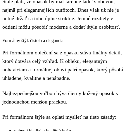
Stále platí, že opasok by mal farebne ladiť s obuvou,
najmä pri elegantnejších outfitoch. Dnes však už nie je
nutné držať sa toho úplne striktne. Jemné rozdiely v
odtieni môžu pôsobiť moderne a dodať štýlu osobitosť.
Formálny štýl: čistota a elegancia
Pri formálnom oblečení sa z opasku stáva finálny detail,
ktorý dotvára celý vzhľad. K obleku, elegantným
nohaviciam a formálnej obuvi patrí opasok, ktorý pôsobí
uhladene, kvalitne a nenápadne.
Najbezpečnejšou voľbou býva čierny kožený opasok s
jednoduchou menšou prackou.
Pri formálnom štýle sa oplatí myslieť na tieto zásady:
vyberaj hladkú a kvalitnú kožu,