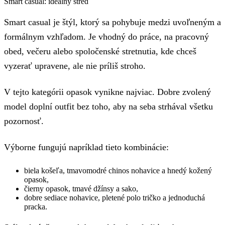
Smart casual: ideálny stred
Smart casual je štýl, ktorý sa pohybuje medzi uvoľneným a
formálnym vzhľadom. Je vhodný do práce, na pracovný
obed, večeru alebo spoločenské stretnutia, kde chceš
vyzerať upravene, ale nie príliš stroho.
V tejto kategórii opasok vynikne najviac. Dobre zvolený
model doplní outfit bez toho, aby na seba strhával všetku
pozornosť.
Výborne fungujú napríklad tieto kombinácie:
biela košeľa, tmavomodré chinos nohavice a hnedý kožený
opasok,
čierny opasok, tmavé džínsy a sako,
dobre sediace nohavice, pletené polo tričko a jednoduchá
pracka.