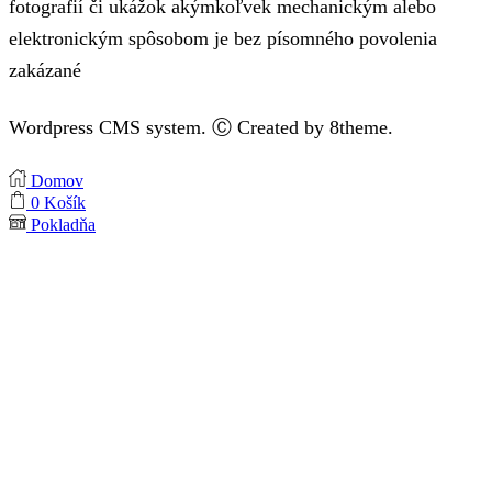
fotografií či ukážok akýmkoľvek mechanickým alebo
elektronickým spôsobom je bez písomného povolenia
zakázané
Wordpress CMS system. Ⓒ Created by 8theme.
Domov
0
Košík
Pokladňa