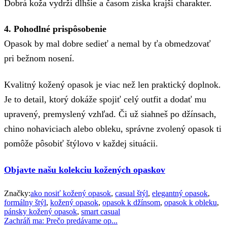
Dobrá koža vydrží dlhšie a časom získa krajší charakter.
4. Pohodlné prispôsobenie
Opasok by mal dobre sedieť a nemal by ťa obmedzovať
pri bežnom nosení.
Kvalitný kožený opasok je viac než len praktický doplnok.
Je to detail, ktorý dokáže spojiť celý outfit a dodať mu
upravený, premyslený vzhľad. Či už siahneš po džínsach,
chino nohaviciach alebo obleku, správne zvolený opasok ti
pomôže pôsobiť štýlovo v každej situácii.
Objavte našu kolekciu kožených opaskov
Značky:
ako nosiť kožený opasok
,
casual štýl
,
elegantný opasok
,
formálny štýl
,
kožený opasok
,
opasok k džínsom
,
opasok k obleku
,
pánsky kožený opasok
,
smart casual
Zachráň ma: Prečo predávame op...