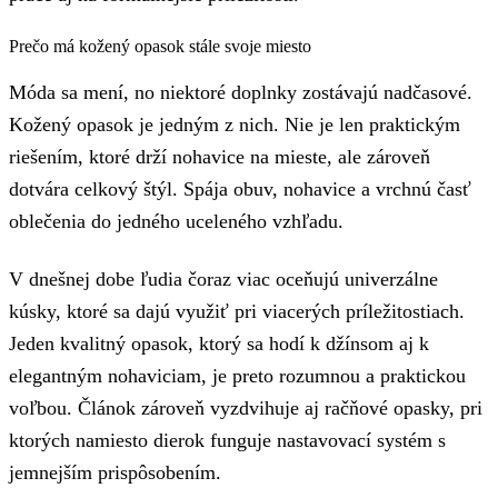
Prečo má kožený opasok stále svoje miesto
Móda sa mení, no niektoré doplnky zostávajú nadčasové.
Kožený opasok je jedným z nich. Nie je len praktickým
riešením, ktoré drží nohavice na mieste, ale zároveň
dotvára celkový štýl. Spája obuv, nohavice a vrchnú časť
oblečenia do jedného uceleného vzhľadu.
V dnešnej dobe ľudia čoraz viac oceňujú univerzálne
kúsky, ktoré sa dajú využiť pri viacerých príležitostiach.
Jeden kvalitný opasok, ktorý sa hodí k džínsom aj k
elegantným nohaviciam, je preto rozumnou a praktickou
voľbou. Článok zároveň vyzdvihuje aj račňové opasky, pri
ktorých namiesto dierok funguje nastavovací systém s
jemnejším prispôsobením.