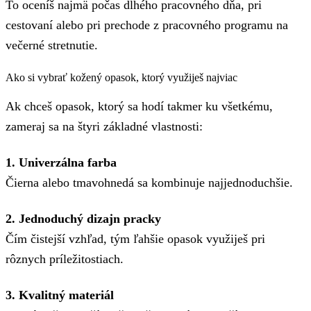
To oceníš najmä počas dlhého pracovného dňa, pri
cestovaní alebo pri prechode z pracovného programu na
večerné stretnutie.
Ako si vybrať kožený opasok, ktorý využiješ najviac
Ak chceš opasok, ktorý sa hodí takmer ku všetkému,
zameraj sa na štyri základné vlastnosti:
1. Univerzálna farba
Čierna alebo tmavohnedá sa kombinuje najjednoduchšie.
2. Jednoduchý dizajn pracky
Čím čistejší vzhľad, tým ľahšie opasok využiješ pri
rôznych príležitostiach.
3. Kvalitný materiál