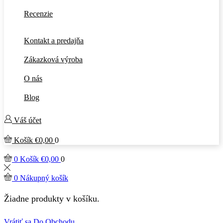
Recenzie
Kontakt a predajňa
Zákazková výroba
O nás
Blog
Váš účet
Košík
€
0,00
0
0
Košík
€
0,00
0
0
Nákupný košík
Žiadne produkty v košíku.
Vrátiť sa Do Obchodu