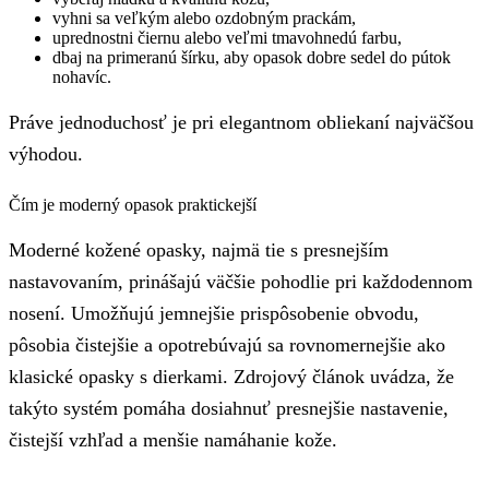
vyhni sa veľkým alebo ozdobným prackám,
uprednostni čiernu alebo veľmi tmavohnedú farbu,
dbaj na primeranú šírku, aby opasok dobre sedel do pútok
nohavíc.
Práve jednoduchosť je pri elegantnom obliekaní najväčšou
výhodou.
Čím je moderný opasok praktickejší
Moderné kožené opasky, najmä tie s presnejším
nastavovaním, prinášajú väčšie pohodlie pri každodennom
nosení. Umožňujú jemnejšie prispôsobenie obvodu,
pôsobia čistejšie a opotrebúvajú sa rovnomernejšie ako
klasické opasky s dierkami. Zdrojový článok uvádza, že
takýto systém pomáha dosiahnuť presnejšie nastavenie,
čistejší vzhľad a menšie namáhanie kože.