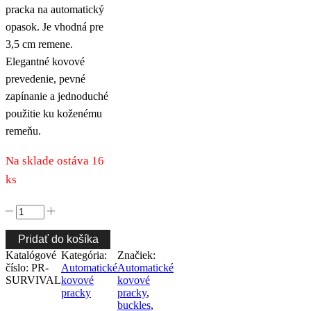
pracka na automatický
opasok. Je vhodná pre
3,5 cm remene.
Elegantné kovové
prevedenie, pevné
zapínanie a jednoduché
použitie ku koženému
remeňu.
Na sklade ostáva 16
ks
množstvo
Automatická
kovová
Pridať do košíka
pracka
Katalógové
Kategória:
Značiek:
SURVIVAL
číslo:
PR-
Automatické
Automatické
pre
SURVIVAL
kovové
kovové
remene
pracky
pracky
,
so
buckles
,
šírkou