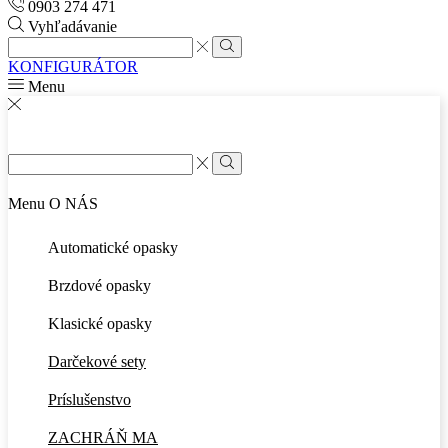
0903 274 471
Vyhľadávanie
Search
input
Search
KONFIGURÁTOR
Menu
Search
input
Search
Menu
O NÁS
Automatické opasky
Brzdové opasky
Klasické opasky
Darčekové sety
Príslušenstvo
ZACHRÁŇ MA