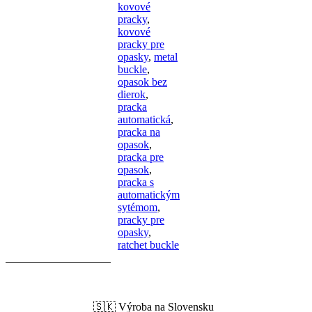
kovové
3.5cm
pracky
,
kovové
pracky pre
opasky
,
metal
buckle
,
opasok bez
dierok
,
pracka
automatická
,
pracka na
opasok
,
pracka pre
opasok
,
pracka s
automatickým
sytémom
,
pracky pre
opasky
,
ratchet buckle
🇸🇰 Výroba na Slovensku