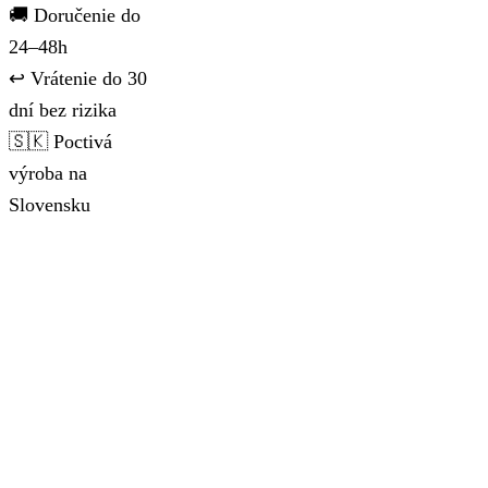
🚚 Doručenie do
24–48h
↩️ Vrátenie do 30
dní bez rizika
🇸🇰 Poctivá
výroba na
Slovensku