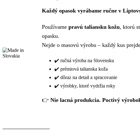
Každý opasok vyrábame ručne v Liptov
Používame
pravú taliansku kožu
, ktorú 
opasku.
Nejde o masovú výrobu – každý kus prejde 
✔️ ručná výroba na Slovensku
✔️ prémiová talianska koža
✔️ dôraz na detail a spracovanie
✔️ výrobky, ktoré vydržia roky
👉
Nie lacná produkcia. Poctivý výrobo