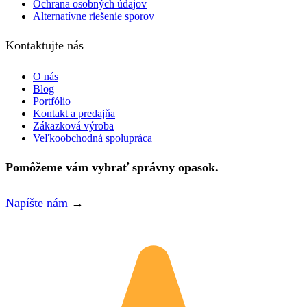
Ochrana osobných údajov
Alternatívne riešenie sporov
Kontaktujte nás
O nás
Blog
Portfólio
Kontakt a predajňa
Zákazková výroba
Veľkoobchodná spolupráca
Pomôžeme vám vybrať správny opasok.
Napíšte nám
→