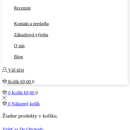
Recenzie
Kontakt a predajňa
Zákazková výroba
O nás
Blog
Váš účet
Košík
€
0,00
0
0
Košík
€
0,00
0
0
Nákupný košík
Žiadne produkty v košíku.
Vrátiť sa Do Obchodu