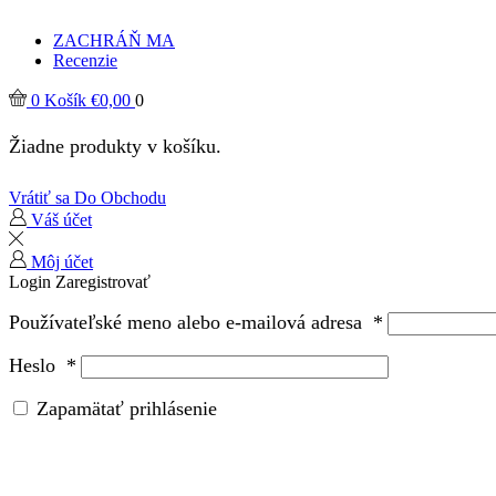
ZACHRÁŇ MA
Recenzie
0
Košík
€
0,00
0
Žiadne produkty v košíku.
Vrátiť sa Do Obchodu
Váš účet
Môj účet
Login
Zaregistrovať
Používateľské meno alebo e-mailová adresa
*
Heslo
*
Zapamätať prihlásenie