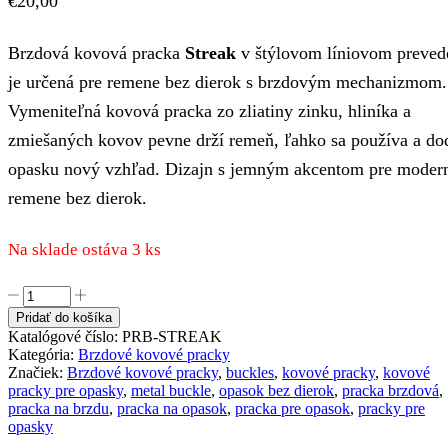
€
20,00
Brzdová kovová pracka
Streak
v štýlovom líniovom preved
je určená pre remene bez dierok s brzdovým mechanizmom.
Vymeniteľná kovová pracka zo zliatiny zinku, hliníka a
zmiešaných kovov pevne drží remeň, ľahko sa používa a do
opasku nový vzhľad. Dizajn s jemným akcentom pre moder
remene bez dierok.
Na sklade ostáva 3 ks
množstvo
Brzdová
Pridať do košíka
kovová
Katalógové číslo:
PRB-STREAK
pracka
Kategória:
Brzdové kovové pracky
STREAK
Značiek:
Brzdové kovové pracky
,
buckles
,
kovové pracky
,
kovové
pre
pracky pre opasky
,
metal buckle
,
opasok bez dierok
,
pracka brzdová
,
brzdové
pracka na brzdu
,
pracka na opasok
,
pracka pre opasok
,
pracky pre
remene
opasky