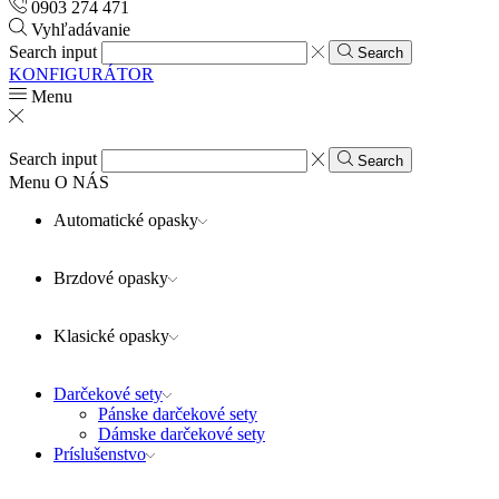
0903 274 471
Vyhľadávanie
Search input
Search
KONFIGURÁTOR
Menu
Search input
Search
Menu
O NÁS
Automatické opasky
Brzdové opasky
Klasické opasky
Darčekové sety
Pánske darčekové sety
Dámske darčekové sety
Príslušenstvo