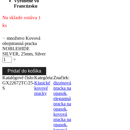
Vyrobené vo
Francúzsku
Na sklade ostáva 1
ks
množstvo Kovová
obojstranná pracka
NOBLEHIDE
SILVER, 25mm, Silver
Pridať do košíka
Katalógové číslo:
Kategória:
Značiek:
GX22672TC/25-
Klasické
dizajnová
S
kovové
pracka na
pracky
opasok
,
elegantná
pracka na
opasok
,
kovová
pracka na
opasok
,
kovová