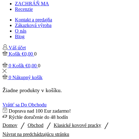
ZACHRÁŇ MA
Recenzie
Kontakt a predajňa
Zákazková výroba
O nás
Blog
Váš účet
Košík
€
0,00
0
0
Košík
€
0,00
0
0
Nákupný košík
Žiadne produkty v košíku.
Vrátiť sa Do Obchodu
Doprava nad 100 Eur zadarmo!
Rýchle doručenie do 48 hodín
/
/
/
Domov
Obchod
Klasické kovové pracky
Návrat na predchádzajúcu stránku