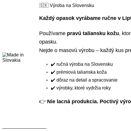
🇸🇰 Výroba na Slovensku
Každý opasok vyrábame ručne v Lip
Používame
pravú taliansku kožu
, kto
opasku.
Nejde o masovú výrobu – každý kus prej
✔️ ručná výroba na Slovensku
✔️ prémiová talianska koža
✔️ dôraz na detail a spracovanie
✔️ výrobky, ktoré vydržia roky
👉
Nie lacná produkcia. Poctivý výr