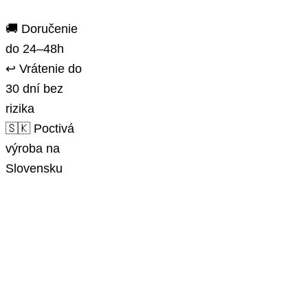
🚚 Doručenie
do 24–48h
↩️ Vrátenie do
30 dní bez
rizika
🇸🇰 Poctivá
výroba na
Slovensku