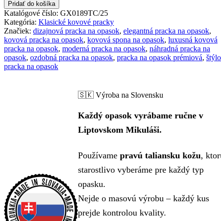
Pridať do košíka
Katalógové číslo:
GX0189TC/25
Kategória:
Klasické kovové pracky
Značiek:
dizajnová pracka na opasok
,
elegantná pracka na opasok
,
kovová pracka na opasok
,
kovová spona na opasok
,
luxusná kovová
pracka na opasok
,
moderná pracka na opasok
,
náhradná pracka na
opasok
,
ozdobná pracka na opasok
,
pracka na opasok prémiová
,
štýl
pracka na opasok
🇸🇰 Výroba na Slovensku
Každý opasok vyrábame ručne v
Liptovskom Mikuláši.
Používame
pravú taliansku kožu
, kto
starostlivo vyberáme pre každý typ
opasku.
Nejde o masovú výrobu – každý kus
prejde kontrolou kvality.