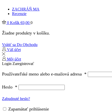
ZACHRÁŇ MA
Recenzie
0
Košík
€
0,00
0
Žiadne produkty v košíku.
Vrátiť sa Do Obchodu
Váš účet
Môj účet
Login
Zaregistrovať
Používateľské meno alebo e-mailová adresa
*
Heslo
*
Zabudnuté heslo?
Zapamätať prihlásenie