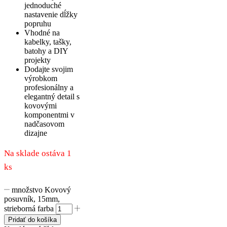
jednoduché
nastavenie dĺžky
popruhu
Vhodné na
kabelky, tašky,
batohy a DIY
projekty
Dodajte svojim
výrobkom
profesionálny a
elegantný detail s
kovovými
komponentmi v
nadčasovom
dizajne
Na sklade ostáva 1
ks
množstvo Kovový
posuvník, 15mm,
strieborná farba
Pridať do košíka