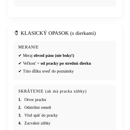
🧷 KLASICKÝ OPASOK (s dierkami)
MERANIE
✔ Meraj
obvod pásu (nie boky!)
✔ Veľkosť =
od pracky po strednú dierku
✔ Túto dĺžku uveď do poznámky
SKRÁTENIE (ak má pracka zúbky)
1.
Otvor pracku
2.
Odstrihni remeň
3.
Vlož späť do pracky
4.
Zacvakni zúbky