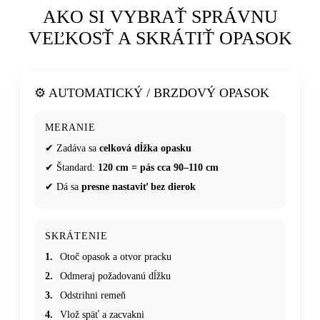
AKO SI VYBRAŤ SPRÁVNU
VEĽKOSŤ A SKRÁTIŤ OPASOK
⚙️ AUTOMATICKÝ / BRZDOVÝ OPASOK
MERANIE
✔ Zadáva sa
celková dĺžka opasku
✔ Štandard:
120 cm = pás cca 90–110 cm
✔ Dá sa
presne nastaviť bez dierok
SKRÁTENIE
1.
Otoč opasok a otvor pracku
2.
Odmeraj požadovanú dĺžku
3.
Odstrihni remeň
4.
Vlož späť a zacvakni