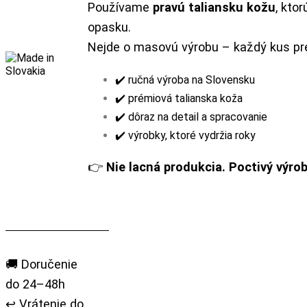
Používame
pravú taliansku kožu
, kto
opasku.
Nejde o masovú výrobu – každý kus prej
✔️ ručná výroba na Slovensku
✔️ prémiová talianska koža
✔️ dôraz na detail a spracovanie
✔️ výrobky, ktoré vydržia roky
👉
Nie lacná produkcia. Poctivý výro
🚚 Doručenie
do 24–48h
↩️ Vrátenie do