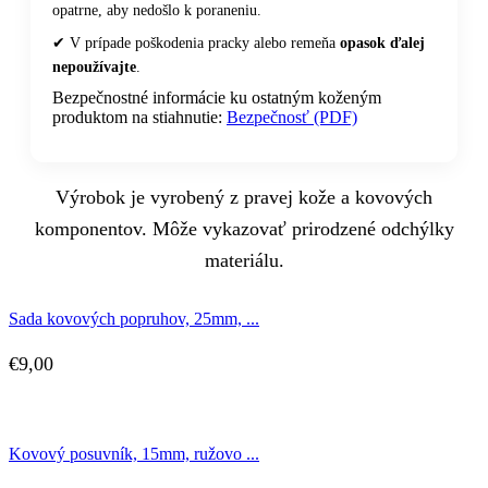
opatrne, aby nedošlo k poraneniu.
✔ V prípade poškodenia pracky alebo remeňa
opasok ďalej
nepoužívajte
.
Bezpečnostné informácie ku ostatným koženým
produktom na stiahnutie:
Bezpečnosť (PDF)
Výrobok je vyrobený z pravej kože a kovových
komponentov. Môže vykazovať prirodzené odchýlky
materiálu.
Sada kovových popruhov, 25mm, ...
€
9,00
Kovový posuvník, 15mm, ružovo ...