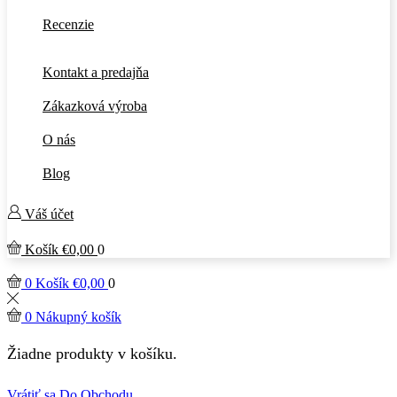
Recenzie
Kontakt a predajňa
Zákazková výroba
O nás
Blog
Váš účet
Košík
€
0,00
0
0
Košík
€
0,00
0
0
Nákupný košík
Žiadne produkty v košíku.
Vrátiť sa Do Obchodu