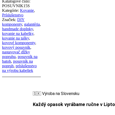
Katalógové číslo:
POSUVNIK15S
Kategórie:
Kovanie
,
Príslušenstvo
Značiek:
DIY
komponenty
,
galantéria
,
handmade doplnky
,
kovanie na kabelky
,
kovanie na tašky
,
kovové komponenty
,
kovový posuvník
,
nastavovač dĺžky
popruhu
,
posuvník na
batoh
,
posuvník na
popruh
,
príslušenstvo
na výrobu kabeliek
🇸🇰 Výroba na Slovensku
Každý opasok vyrábame ručne v Lipt