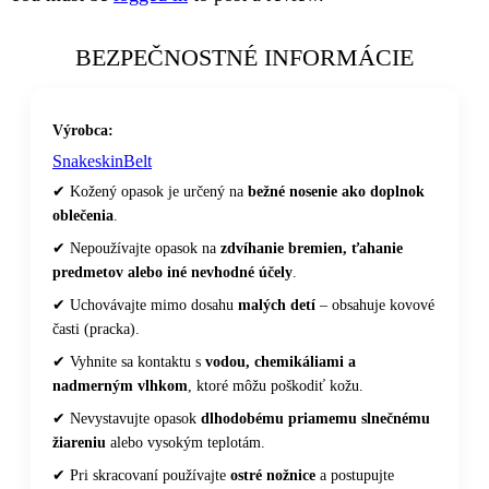
BEZPEČNOSTNÉ INFORMÁCIE
Výrobca:
SnakeskinBelt
✔ Kožený opasok je určený na
bežné nosenie ako doplnok
oblečenia
.
✔ Nepoužívajte opasok na
zdvíhanie bremien, ťahanie
predmetov alebo iné nevhodné účely
.
✔ Uchovávajte mimo dosahu
malých detí
– obsahuje kovové
časti (pracka).
✔ Vyhnite sa kontaktu s
vodou, chemikáliami a
nadmerným vlhkom
, ktoré môžu poškodiť kožu.
✔ Nevystavujte opasok
dlhodobému priamemu slnečnému
žiareniu
alebo vysokým teplotám.
✔ Pri skracovaní používajte
ostré nožnice
a postupujte