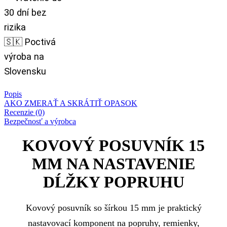
30 dní bez
rizika
🇸🇰 Poctivá
výroba na
Slovensku
Popis
AKO ZMERAŤ A SKRÁTIŤ OPASOK
Recenzie (0)
Bezpečnosť a výrobca
KOVOVÝ POSUVNÍK 15
MM NA NASTAVENIE
DĹŽKY POPRUHU
Kovový posuvník so šírkou 15 mm je praktický
nastavovací komponent na popruhy, remienky,