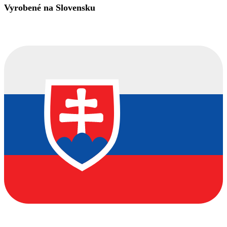
Vyrobené na Slovensku
€2,50
through
€3,00