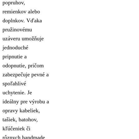
popruhov,
remienkov alebo
doplnkov. Vďaka
pružinovému
uzáveru umožňuje
jednoduché
pripnutie a
odopnutie, pričom
zabezpečuje pevné a
spoľahlivé
uchytenie. Je
ideálny pre výrobu a
opravy kabeliek,
tašiek, batohov,
kľúčeniek či
rôznych handmade