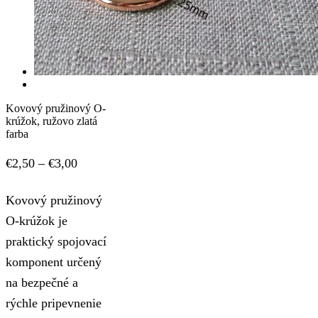
Kovový pružinový O-
krúžok, ružovo zlatá
farba
Price
€
2,50
–
€
3,00
range:
Kovový pružinový
€2,50
O-krúžok je
through
praktický spojovací
€3,00
komponent určený
na bezpečné a
rýchle pripevnenie