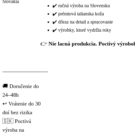
✔️ ručná výroba na Slovensku
✔️ prémiová talianska koža
✔️ dôraz na detail a spracovanie
✔️ výrobky, ktoré vydržia roky
👉
Nie lacná produkcia. Poctivý výrobo
🚚 Doručenie do
24–48h
↩️ Vrátenie do 30
dní bez rizika
🇸🇰 Poctivá
výroba na