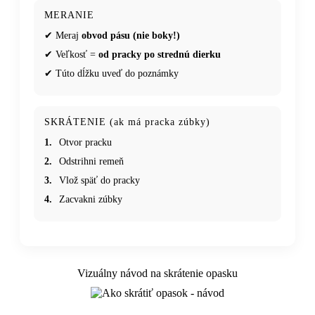
MERANIE
✔ Meraj
obvod pásu (nie boky!)
✔ Veľkosť =
od pracky po strednú dierku
✔ Túto dĺžku uveď do poznámky
SKRÁTENIE (ak má pracka zúbky)
1.
Otvor pracku
2.
Odstrihni remeň
3.
Vlož späť do pracky
4.
Zacvakni zúbky
Vizuálny návod na skrátenie opasku