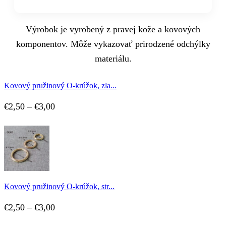
Výrobok je vyrobený z pravej kože a kovových
komponentov. Môže vykazovať prirodzené odchýlky
materiálu.
Kovový pružinový O-krúžok, zla...
Price
€
2,50
–
€
3,00
range:
€2,50
through
€3,00
Kovový pružinový O-krúžok, str...
Price
€
2,50
–
€
3,00
range: