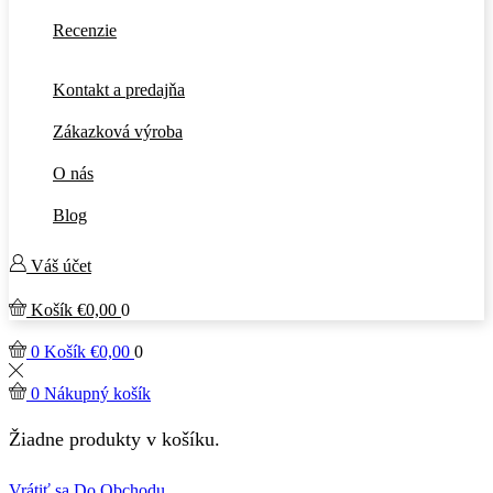
Recenzie
Kontakt a predajňa
Zákazková výroba
O nás
Blog
Váš účet
Košík
€
0,00
0
0
Košík
€
0,00
0
0
Nákupný košík
Žiadne produkty v košíku.
Vrátiť sa Do Obchodu