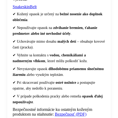
SnakeskinBelt
✔ Kožený opasok je určený na
bežné nosenie ako doplnok
oblečenia
.
✔ Nepoužívajte opasok na
zdvíhanie bremien, ťahanie
predmetov alebo iné nevhodné účely
.
✔ Uchovávajte mimo dosahu
malých detí
– obsahuje kovové
časti (pracka).
✔ Vyhnite sa kontaktu s
vodou, chemikáliami a
nadmerným vlhkom
, ktoré môžu poškodiť kožu.
✔ Nevystavujte opasok
dlhodobému priamemu slnečnému
žiareniu
alebo vysokým teplotám.
✔ Pri skracovaní používajte
ostré nožnice
a postupujte
opatrne, aby nedošlo k poraneniu.
✔ V prípade poškodenia pracky alebo remeňa
opasok ďalej
nepoužívajte
.
Bezpečnostné informácie ku ostatným koženým
produktom na stiahnutie:
Bezpečnosť (PDF)