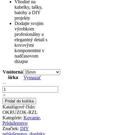
Vhodné na
kabelky, tašky,
batohy a DIY
projekty
Dodajte svojim
výrobkom
profesionálny a
elegantný detail s
kovovými
komponentmi v
nadčasovom
dizajne
Vnútorná
šírka
Vymazať
množstvo
Kovový
pružinový
O-
Pridať do košíka
krúžok,
Katalógové číslo:
ružovo
OKRUZOK-RZL
zlatá
Kategórie:
Kovanie
,
farba
Príslušenstvo
Značiek:
DIY
príslušenstvo
,
doplnky