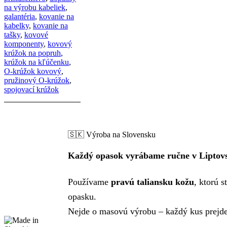
na výrobu kabeliek
,
galantéria
,
kovanie na
kabelky
,
kovanie na
tašky
,
kovové
komponenty
,
kovový
krúžok na popruh
,
krúžok na kľúčenku
,
O-krúžok kovový
,
pružinový O-krúžok
,
spojovací krúžok
🇸🇰 Výroba na Slovensku
Každý opasok vyrábame ručne v Liptov
Používame
pravú taliansku kožu
, ktorú 
opasku.
Nejde o masovú výrobu – každý kus prejde 