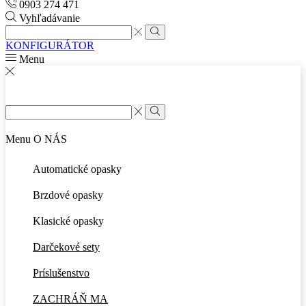
0903 274 471
Vyhľadávanie
Search
input
Search
KONFIGURÁTOR
Menu
Search
input
Search
Menu
O NÁS
Automatické opasky
Brzdové opasky
Klasické opasky
Darčekové sety
Príslušenstvo
ZACHRÁŇ MA