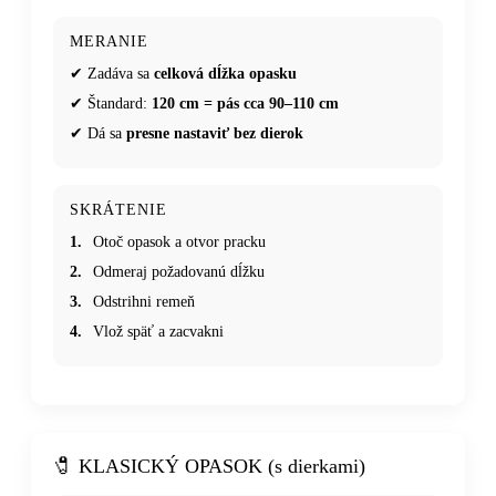
MERANIE
✔ Zadáva sa
celková dĺžka opasku
✔ Štandard:
120 cm = pás cca 90–110 cm
✔ Dá sa
presne nastaviť bez dierok
SKRÁTENIE
1.
Otoč opasok a otvor pracku
2.
Odmeraj požadovanú dĺžku
3.
Odstrihni remeň
4.
Vlož späť a zacvakni
🧷 KLASICKÝ OPASOK (s dierkami)