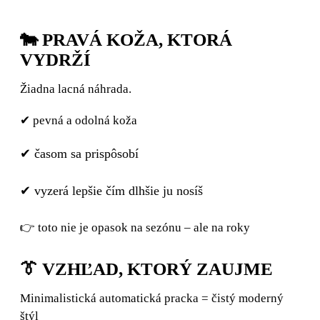
🐄 PRAVÁ KOŽA, KTORÁ
VYDRŽÍ
Žiadna lacná náhrada.
✔ pevná a odolná koža
✔ časom sa prispôsobí
✔ vyzerá lepšie čím dlhšie ju nosíš
👉 toto nie je opasok na sezónu – ale na roky
👔 VZHĽAD, KTORÝ ZAUJME
Minimalistická automatická pracka = čistý moderný
štýl