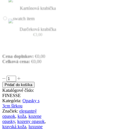
Kartónová krabička
Darčeková krabička
€
3,00
Cena doplnkov:
€
0,00
Celková cena:
€
0,00
množstvo
Kožený
Pridať do košíka
opasok
Katalógové číslo:
s
FINESSE
automatickou
Kategória:
Opasky s
prackou
3cm šírkou
FINESSE
Značiek:
elegantný
opasok
,
koža
,
kozene
opasky
,
kozeny opasok
,
kravská koža
,
luxusne