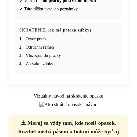
✔ Veľkosť =
od pracky po strednú dierku
✔ Túto dĺžku uveď do poznámky
SKRÁTENIE (ak má pracka zúbky)
1.
Otvor pracku
2.
Odstrihni remeň
3.
Vlož späť do pracky
4.
Zacvakni zúbky
Vizuálny návod na skrátenie opasku
⚠️ Meraj sa vždy tam, kde nosíš opasok.
Rozdiel medzi pásom a bokmi môže byť aj