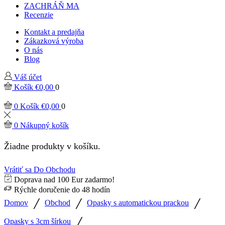
ZACHRÁŇ MA
Recenzie
Kontakt a predajňa
Zákazková výroba
O nás
Blog
Váš účet
Košík
€
0,00
0
0
Košík
€
0,00
0
0
Nákupný košík
Žiadne produkty v košíku.
Vrátiť sa Do Obchodu
Doprava nad 100 Eur zadarmo!
Rýchle doručenie do 48 hodín
/
/
/
Domov
Obchod
Opasky s automatickou prackou
/
Opasky s 3cm šírkou