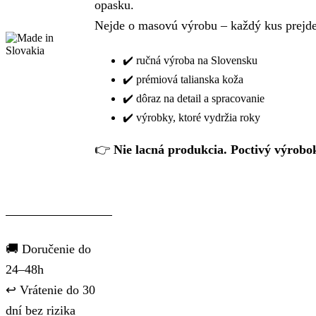
opasku.
Nejde o masovú výrobu – každý kus prejde 
✔️ ručná výroba na Slovensku
✔️ prémiová talianska koža
✔️ dôraz na detail a spracovanie
✔️ výrobky, ktoré vydržia roky
👉
Nie lacná produkcia. Poctivý výrobo
🚚 Doručenie do
24–48h
↩️ Vrátenie do 30
dní bez rizika