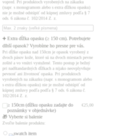
vopred. Pri produktoch vyrobených na zákazku
(napr. s monogramom alebo s extra dĺžkou opasku)
nie je možné odstúpiť od kúpnej zmluvy podľa § 7
ods. 6 zákona č. 102/2014 Z. z.
➕ Extra dĺžka opasku (≥ 150 cm). Potrebujete
dlhší opasok? Vyrobíme ho presne pre vás.
Pri dĺžke opasku nad 150cm je opasok vyrobený z
dvoch pásov kože, ktoré sú na dvoch miestach pevne
zošité a vo vnútri vystužené. Tento postup je bežný
pri nadštandardných dĺžkach a nijako neovplyvňuje
pevnosť ani životnosť opaska. Pri produktoch
vyrobených na zákazku (napr. s monogramom alebo
s extra dĺžkou opasku) nie je možné odstúpiť od
kúpnej zmluvy podľa podľa § 7 ods. 6 zákona č.
102/2014 Z. z.
≥ 150cm (dĺžku opasku zadajte do
€
25,00
poznámky v objednávke)
🎁 Vyberte si balenie
Zvoľte balenie produktu: