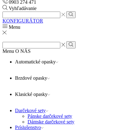
0903 274 471
Vyhľadávanie
Search
input
Search
KONFIGURÁTOR
Menu
Search
input
Search
Menu
O NÁS
Automatické opasky
Brzdové opasky
Klasické opasky
Darčekové sety
Pánske darčekové sety
Dámske darčekové sety
Príslušenstvo