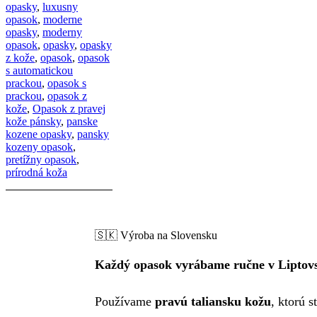
opasky
,
luxusny
opasok
,
moderne
opasky
,
moderny
opasok
,
opasky
,
opasky
z kože
,
opasok
,
opasok
s automatickou
prackou
,
opasok s
prackou
,
opasok z
kože
,
Opasok z pravej
kože pánsky
,
panske
kozene opasky
,
pansky
kozeny opasok
,
pretížny opasok
,
prírodná koža
🇸🇰 Výroba na Slovensku
Každý opasok vyrábame ručne v Liptov
Používame
pravú taliansku kožu
, ktorú 