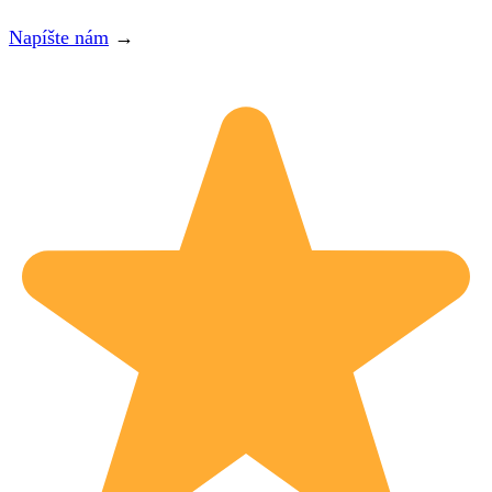
Napíšte nám
→