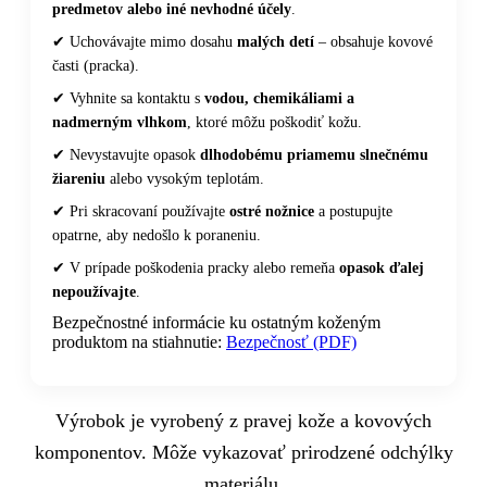
predmetov alebo iné nevhodné účely
.
✔ Uchovávajte mimo dosahu
malých detí
– obsahuje kovové
časti (pracka).
✔ Vyhnite sa kontaktu s
vodou, chemikáliami a
nadmerným vlhkom
, ktoré môžu poškodiť kožu.
✔ Nevystavujte opasok
dlhodobému priamemu slnečnému
žiareniu
alebo vysokým teplotám.
✔ Pri skracovaní používajte
ostré nožnice
a postupujte
opatrne, aby nedošlo k poraneniu.
✔ V prípade poškodenia pracky alebo remeňa
opasok ďalej
nepoužívajte
.
Bezpečnostné informácie ku ostatným koženým
produktom na stiahnutie:
Bezpečnosť (PDF)
Výrobok je vyrobený z pravej kože a kovových
komponentov. Môže vykazovať prirodzené odchýlky
materiálu.