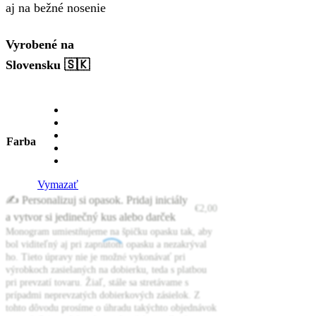
aj na bežné nosenie
Vyrobené na
Slovensku 🇸🇰
Farba
Vymazať
✍️ Personalizuj si opasok. Pridaj iniciály
€
2,00
a vytvor si jedinečný kus alebo darček
Monogram umiestňujeme na špičku opasku tak, aby
bol viditeľný aj pri zapnutom opasku a nezakrýval
ho. Tieto úpravy nie je možné vykonávať pri
výrobkoch zasielaných na dobierku, teda s platbou
pri prevzatí tovaru. Žiaľ, stále sa stretávame s
prípadmi neprevzatých dobierkových zásielok. Z
tohto dôvodu prosíme o úhradu takýchto objednávok