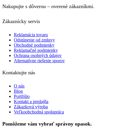
Nakupujte s dôverou – overené zákazníkmi.
Zákaznícky servis
Reklamácia tovaru
Odstúpenie od zmluvy
Obchodné podmienky
Reklamačné podmienky
Ochrana osobných údajov
Alternatívne riešenie sporov
Kontaktujte nás
O nás
Blog
Portfólio
Kontakt a predajňa
Zákazková výroba
Veľkoobchodná spolupráca
Pomôžeme vám vybrať správny opasok.