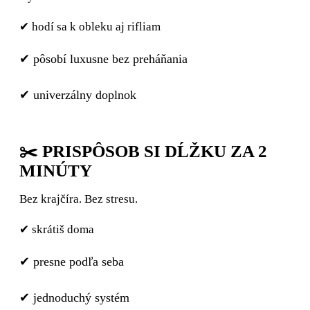
✔ hodí sa k obleku aj rifliam
✔ pôsobí luxusne bez preháňania
✔ univerzálny doplnok
✂️ PRISPÔSOB SI DĹŽKU ZA 2
MINÚTY
Bez krajčíra. Bez stresu.
✔ skrátiš doma
✔ presne podľa seba
✔ jednoduchý systém