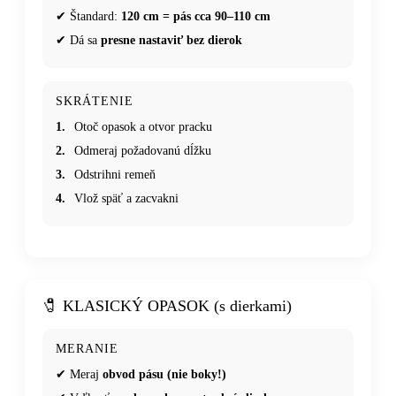
✔ Štandard:
120 cm = pás cca 90–110 cm
✔ Dá sa
presne nastaviť bez dierok
SKRÁTENIE
1.
Otoč opasok a otvor pracku
2.
Odmeraj požadovanú dĺžku
3.
Odstrihni remeň
4.
Vlož späť a zacvakni
🧷 KLASICKÝ OPASOK (s dierkami)
MERANIE
✔ Meraj
obvod pásu (nie boky!)