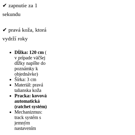
✔ zapnutie za 1
sekundu
✔ pravá koža, ktorá
vydrží roky
Dĺžka: 120 cm
(
v prípade väčšej
dĺžky napíšte do
poznámky k
objednávke)
Šírka: 3 cm
Materiál: pravá
talianska koža
Pracka: kovová
automatická
(ratchet systém)
Mechanizmus:
track systém s
jemným
nastavením