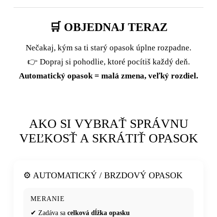
🛒 OBJEDNAJ TERAZ
Nečakaj, kým sa ti starý opasok úplne rozpadne.
👉 Dopraj si pohodlie, ktoré pocítiš každý deň.
Automatický opasok = malá zmena, veľký rozdiel.
AKO SI VYBRAŤ SPRÁVNU
VEĽKOSŤ A SKRÁTIŤ OPASOK
⚙️ AUTOMATICKÝ / BRZDOVÝ OPASOK
MERANIE
✔ Zadáva sa
celková dĺžka opasku