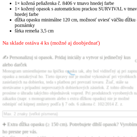
1× kožená peňaženka č. 8406 v tmavo hnedej farbe
1× kožený opasok s automatickou prackou SURVIVAL v tma
hnedej farbe
dĺžka opasku minimálne 120 cm, možnosť uviesť väčšiu dĺžku
poznámky
šírka remeňa 3,5 cm
Na sklade ostáva 4 ks (možné aj doobjednať)
✍️ Personalizuj si opasok. Pridaj iniciály a vytvor si jedinečný kus
€
alebo darček
Monogram umiestňujeme na špičku opasku tak, aby bol viditeľný aj pri zapn
opasku a nezakrýval ho. Tieto úpravy nie je možné vykonávať pri výrobkoch
zasielaných na dobierku, teda s platbou pri prevzatí tovaru. Žiaľ, stále sa
stretávame s prípadmi neprevzatých dobierkových zásielok. Z tohto dôvodu
prosíme o úhradu takýchto objednávok vopred. Pri produktoch vyrobených n
zákazku (napr. s monogramom alebo s extra dĺžkou opasku) nie je možné
odstúpiť od kúpnej zmluvy podľa § 7 ods. 6 zákona č. 102/2014 Z. z.
➕ Extra dĺžka opasku (≥ 150 cm). Potrebujete dlhší opasok? Vyrobím
ho presne pre vás.