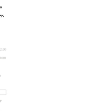
vo
 do
2,00
utom
a
e