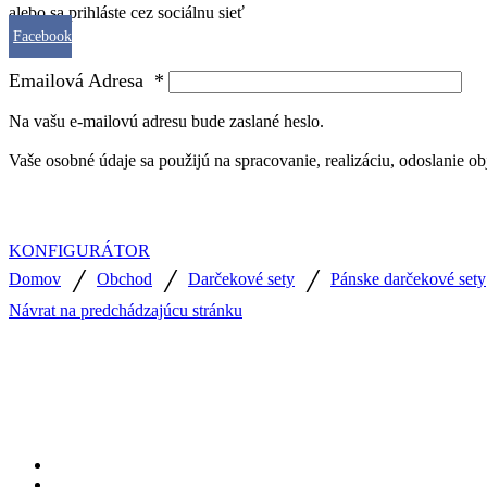
alebo sa prihláste cez sociálnu sieť
Facebook
Emailová Adresa
*
Na vašu e-mailovú adresu bude zaslané heslo.
Vaše osobné údaje sa použijú na spracovanie, realizáciu, odoslanie o
KONFIGURÁTOR
/
/
/
Domov
Obchod
Darčekové sety
Pánske darčekové sety
Návrat na predchádzajúcu stránku