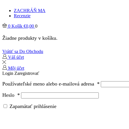
ZACHRÁŇ MA
Recenzie
0
Košík
€
0,00
0
Žiadne produkty v košíku.
Vrátiť sa Do Obchodu
Váš účet
Môj účet
Login
Zaregistrovať
Používateľské meno alebo e-mailová adresa
*
Heslo
*
Zapamätať prihlásenie