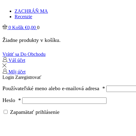
ZACHRÁŇ MA
Recenzie
0
Košík
€
0,00
0
Žiadne produkty v košíku.
Vrátiť sa Do Obchodu
Váš účet
Môj účet
Login
Zaregistrovať
Používateľské meno alebo e-mailová adresa
*
Heslo
*
Zapamätať prihlásenie