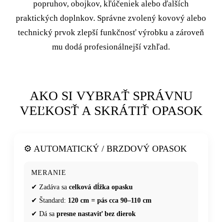
popruhov, obojkov, kľúčeniek alebo ďalších
praktických doplnkov. Správne zvolený kovový alebo
technický prvok zlepší funkčnosť výrobku a zároveň
mu dodá profesionálnejší vzhľad.
AKO SI VYBRAŤ SPRÁVNU
VEĽKOSŤ A SKRÁTIŤ OPASOK
⚙️ AUTOMATICKÝ / BRZDOVÝ OPASOK
MERANIE
✔ Zadáva sa
celková dĺžka opasku
✔ Štandard:
120 cm = pás cca 90–110 cm
✔ Dá sa
presne nastaviť bez dierok