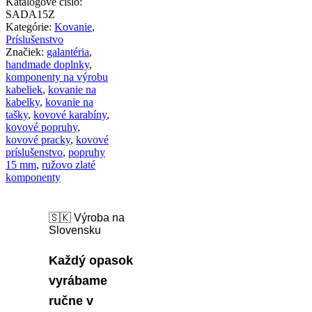
Katalógové číslo:
popruhov,
SADA15Z
15mm,
Kategórie:
Kovanie
,
zlatá
Príslušenstvo
farba
Značiek:
galantéria
,
handmade doplnky
,
komponenty na výrobu
kabeliek
,
kovanie na
kabelky
,
kovanie na
tašky
,
kovové karabíny
,
kovové popruhy
,
kovové pracky
,
kovové
príslušenstvo
,
popruhy
15 mm
,
ružovo zlaté
komponenty
🇸🇰 Výroba na
Slovensku
Každý opasok
vyrábame
ručne v