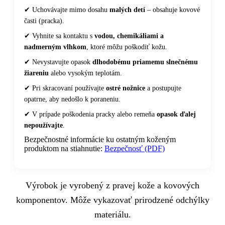
✔ Uchovávajte mimo dosahu
malých detí
– obsahuje kovové
časti (pracka).
✔ Vyhnite sa kontaktu s
vodou, chemikáliami a
nadmerným vlhkom
, ktoré môžu poškodiť kožu.
✔ Nevystavujte opasok
dlhodobému priamemu slnečnému
žiareniu
alebo vysokým teplotám.
✔ Pri skracovaní používajte
ostré nožnice
a postupujte
opatrne, aby nedošlo k poraneniu.
✔ V prípade poškodenia pracky alebo remeňa
opasok ďalej
nepoužívajte
.
Bezpečnostné informácie ku ostatným koženým
produktom na stiahnutie:
Bezpečnosť (PDF)
Výrobok je vyrobený z pravej kože a kovových
komponentov. Môže vykazovať prirodzené odchýlky
materiálu.