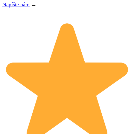
Napíšte nám
→