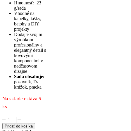
Hmotnosť:
23
g/sada
Vhodné na
kabelky, tašky,
batohy a DIY
projekty
Dodajte svojim
výrobkom
profesionálny a
elegantný detail s
kovovými
komponentmi v
nadčasovom
dizajne
Sada obsahuje:
posuvník, D-
krúžok, pracka
Na sklade ostáva 5
ks
množstvo
Sada
Pridať do košíka
kovových