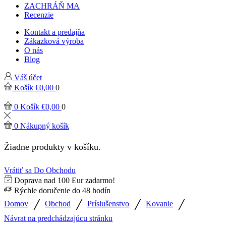
ZACHRÁŇ MA
Recenzie
Kontakt a predajňa
Zákazková výroba
O nás
Blog
Váš účet
Košík
€
0,00
0
0
Košík
€
0,00
0
0
Nákupný košík
Žiadne produkty v košíku.
Vrátiť sa Do Obchodu
Doprava nad 100 Eur zadarmo!
Rýchle doručenie do 48 hodín
/
/
/
/
Domov
Obchod
Príslušenstvo
Kovanie
Návrat na predchádzajúcu stránku