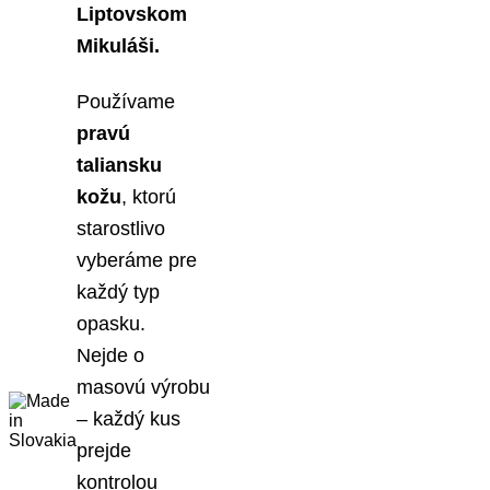
Liptovskom
Mikuláši.
Používame
pravú
taliansku
kožu
, ktorú
starostlivo
vyberáme pre
každý typ
opasku.
Nejde o
masovú výrobu
– každý kus
prejde
kontrolou