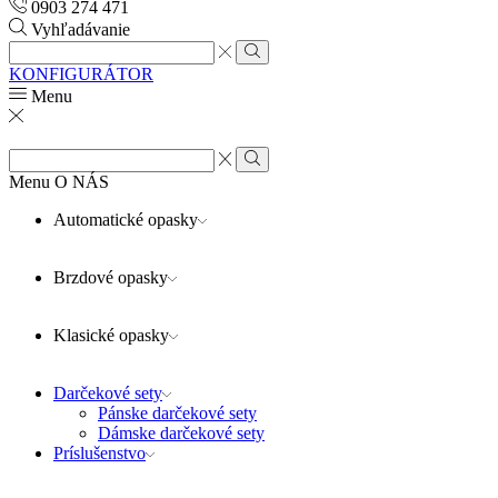
0903 274 471
Vyhľadávanie
Search
input
Search
KONFIGURÁTOR
Menu
Search
input
Search
Menu
O NÁS
Automatické opasky
Brzdové opasky
Klasické opasky
Darčekové sety
Pánske darčekové sety
Dámske darčekové sety
Príslušenstvo