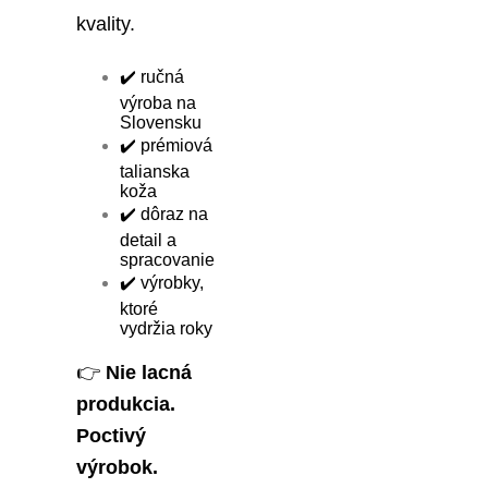
kvality.
✔️ ručná
výroba na
Slovensku
✔️ prémiová
talianska
koža
✔️ dôraz na
detail a
spracovanie
✔️ výrobky,
ktoré
vydržia roky
👉
Nie lacná
produkcia.
Poctivý
výrobok.