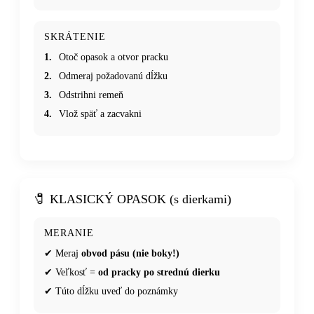
SKRÁTENIE
1.
Otoč opasok a otvor pracku
2.
Odmeraj požadovanú dĺžku
3.
Odstrihni remeň
4.
Vlož späť a zacvakni
🧷 KLASICKÝ OPASOK (s dierkami)
MERANIE
✔ Meraj
obvod pásu (nie boky!)
✔ Veľkosť =
od pracky po strednú dierku
✔ Túto dĺžku uveď do poznámky