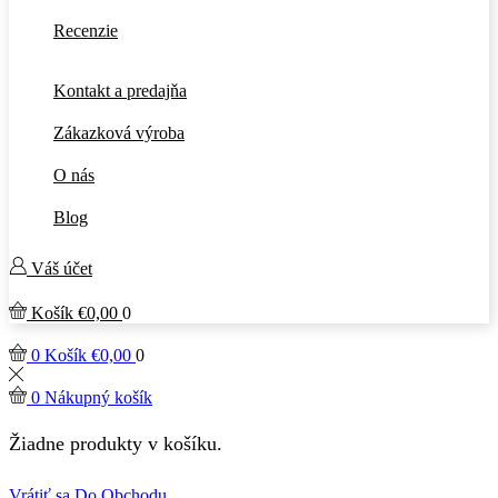
Recenzie
Kontakt a predajňa
Zákazková výroba
O nás
Blog
Váš účet
Košík
€
0,00
0
0
Košík
€
0,00
0
0
Nákupný košík
Žiadne produkty v košíku.
Vrátiť sa Do Obchodu