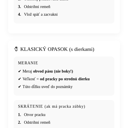
3.
Odstrihni remeň
4.
Vlož späť a zacvakni
🧷 KLASICKÝ OPASOK (s dierkami)
MERANIE
✔ Meraj
obvod pásu (nie boky!)
✔ Veľkosť =
od pracky po strednú dierku
✔ Túto dĺžku uveď do poznámky
SKRÁTENIE (ak má pracka zúbky)
1.
Otvor pracku
2.
Odstrihni remeň