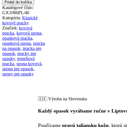
Dizajnová
Pridať do košíka
kovová
Katalógové číslo:
pracka
GX1086PL/40
YARD,
Kategória:
Klasické
40mm
kovové pracky
Značiek:
kovová
pracka
,
kovová spona
,
opasková pracka
,
opasková spona
,
pracka
na opasok
,
pracka pre
opasok
,
pracky pre
opasky
,
remeňová
pracka
,
spona kovová
,
spona pre opasok
,
spony pre opasky
🇸🇰 Výroba na Slovensku
Každý opasok vyrábame ručne v Liptov
Používame
pravú taliansku kožu
, ktorú 