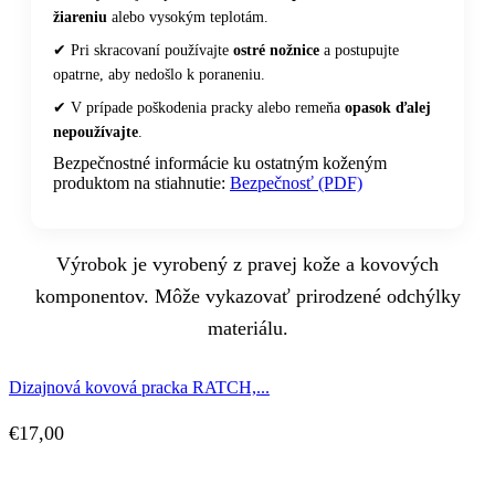
žiareniu
alebo vysokým teplotám.
✔ Pri skracovaní používajte
ostré nožnice
a postupujte
opatrne, aby nedošlo k poraneniu.
✔ V prípade poškodenia pracky alebo remeňa
opasok ďalej
nepoužívajte
.
Bezpečnostné informácie ku ostatným koženým
produktom na stiahnutie:
Bezpečnosť (PDF)
Výrobok je vyrobený z pravej kože a kovových
komponentov. Môže vykazovať prirodzené odchýlky
materiálu.
Dizajnová kovová pracka RATCH,...
€
17,00