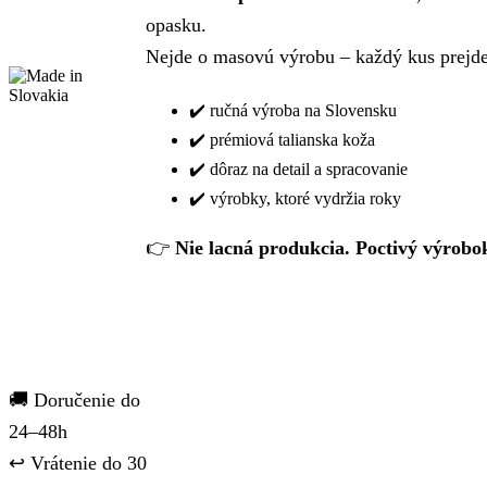
opasku.
Nejde o masovú výrobu – každý kus prejde 
✔️ ručná výroba na Slovensku
✔️ prémiová talianska koža
✔️ dôraz na detail a spracovanie
✔️ výrobky, ktoré vydržia roky
👉
Nie lacná produkcia. Poctivý výrobo
🚚 Doručenie do
24–48h
↩️ Vrátenie do 30