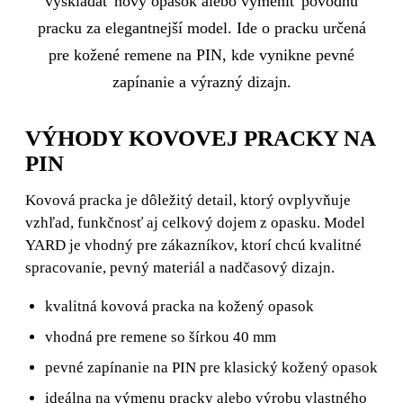
vyskladať nový opasok alebo vymeniť pôvodnú
pracku za elegantnejší model. Ide o pracku určená
pre kožené remene na PIN, kde vynikne pevné
zapínanie a výrazný dizajn.
VÝHODY KOVOVEJ PRACKY NA
PIN
Kovová pracka je dôležitý detail, ktorý ovplyvňuje
vzhľad, funkčnosť aj celkový dojem z opasku. Model
YARD je vhodný pre zákazníkov, ktorí chcú kvalitné
spracovanie, pevný materiál a nadčasový dizajn.
kvalitná kovová pracka na kožený opasok
vhodná pre remene so šírkou 40 mm
pevné zapínanie na PIN pre klasický kožený opasok
ideálna na výmenu pracky alebo výrobu vlastného