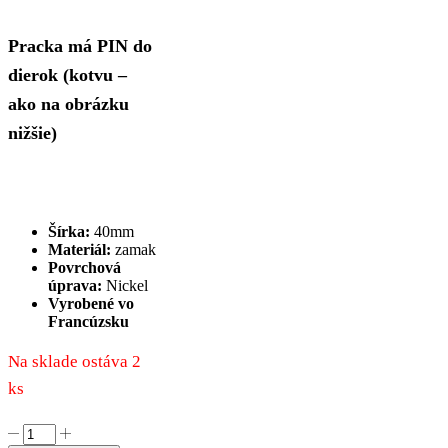
Pracka má PIN do
dierok (kotvu –
ako na obrázku
nižšie)
Šírka:
40mm
Materiál:
zamak
Povrchová
úprava:
Nickel
Vyrobené vo
Francúzsku
Na sklade ostáva 2
ks
množstvo