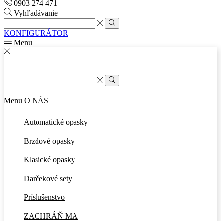
0903 274 471
Vyhľadávanie
Search
input
Search
KONFIGURÁTOR
Menu
Search
input
Search
Menu
O NÁS
Automatické opasky
Brzdové opasky
Klasické opasky
Darčekové sety
Príslušenstvo
ZACHRÁŇ MA