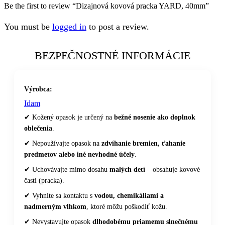
Be the first to review “Dizajnová kovová pracka YARD, 40mm”
You must be
logged in
to post a review.
BEZPEČNOSTNÉ INFORMÁCIE
Výrobca:
Idam
✔ Kožený opasok je určený na
bežné nosenie ako doplnok
oblečenia
.
✔ Nepoužívajte opasok na
zdvíhanie bremien, ťahanie
predmetov alebo iné nevhodné účely
.
✔ Uchovávajte mimo dosahu
malých detí
– obsahuje kovové
časti (pracka).
✔ Vyhnite sa kontaktu s
vodou, chemikáliami a
nadmerným vlhkom
, ktoré môžu poškodiť kožu.
✔ Nevystavujte opasok
dlhodobému priamemu slnečnému