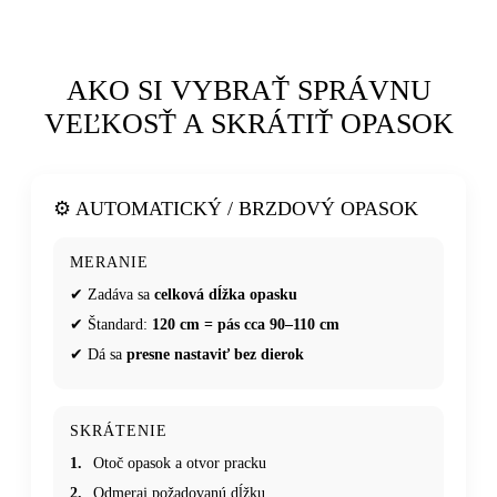
AKO SI VYBRAŤ SPRÁVNU
VEĽKOSŤ A SKRÁTIŤ OPASOK
⚙️ AUTOMATICKÝ / BRZDOVÝ OPASOK
MERANIE
✔ Zadáva sa
celková dĺžka opasku
✔ Štandard:
120 cm = pás cca 90–110 cm
✔ Dá sa
presne nastaviť bez dierok
SKRÁTENIE
1.
Otoč opasok a otvor pracku
2.
Odmeraj požadovanú dĺžku