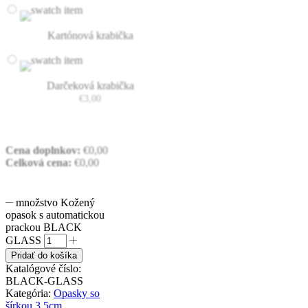
Kartónová krabička
Darčeková krabička
€
3,00
Cena doplnkov:
€
0,00
Celková cena:
€
0,00
množstvo Kožený
opasok s automatickou
prackou BLACK
GLASS
Pridať do košíka
Katalógové číslo:
BLACK-GLASS
Kategória:
Opasky so
šírkou 3.5cm