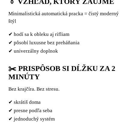
👔 VZHĽAD, KTORÝ ZAUJME
Minimalistická automatická pracka = čistý moderný
štýl
✔ hodí sa k obleku aj rifliam
✔ pôsobí luxusne bez preháňania
✔ univerzálny doplnok
✂️ PRISPÔSOB SI DĹŽKU ZA 2
MINÚTY
Bez krajčíra. Bez stresu.
✔ skrátiš doma
✔ presne podľa seba
✔ jednoduchý systém