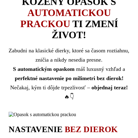
KOŽENÝ OPASOK S
AUTOMATICKOU
PRACKOU
TI ZMENÍ
ŽIVOT!
Zabudni na klasické dierky, ktoré sa časom roztiahnu,
zničia a nikdy nesedia presne.
S automatickým opaskom
máš luxusný vzhľad a
perfektné nastavenie po milimetri bez dierok!
Nečakaj, kým ti dôjde trpezlivosť –
objednaj teraz!
🔥👇
NASTAVENIE
BEZ DIEROK