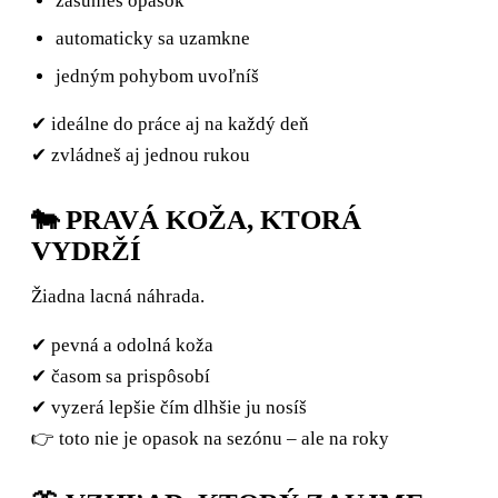
zasunieš opasok
automaticky sa uzamkne
jedným pohybom uvoľníš
✔ ideálne do práce aj na každý deň
✔ zvládneš aj jednou rukou
🐄 PRAVÁ KOŽA, KTORÁ
VYDRŽÍ
Žiadna lacná náhrada.
✔ pevná a odolná koža
✔ časom sa prispôsobí
✔ vyzerá lepšie čím dlhšie ju nosíš
👉 toto nie je opasok na sezónu – ale na roky