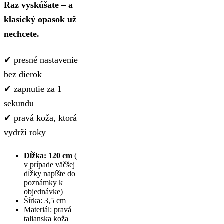
Raz vyskúšate – a
klasický opasok už
nechcete.
✔ presné nastavenie
bez dierok
✔ zapnutie za 1
sekundu
✔ pravá koža, ktorá
vydrží roky
Dĺžka: 120 cm
(
v prípade väčšej
dĺžky napíšte do
poznámky k
objednávke)
Šírka: 3,5 cm
Materiál: pravá
talianska koža