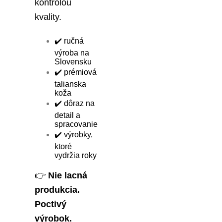
kontrolou
kvality.
✔️ ručná
výroba na
Slovensku
✔️ prémiová
talianska
koža
✔️ dôraz na
detail a
spracovanie
✔️ výrobky,
ktoré
vydržia roky
👉
Nie lacná
produkcia.
Poctivý
výrobok.