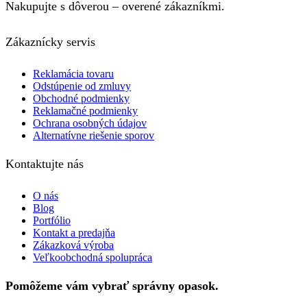
Nakupujte s dôverou – overené zákazníkmi.
Zákaznícky servis
Reklamácia tovaru
Odstúpenie od zmluvy
Obchodné podmienky
Reklamačné podmienky
Ochrana osobných údajov
Alternatívne riešenie sporov
Kontaktujte nás
O nás
Blog
Portfólio
Kontakt a predajňa
Zákazková výroba
Veľkoobchodná spolupráca
Pomôžeme vám vybrať správny opasok.