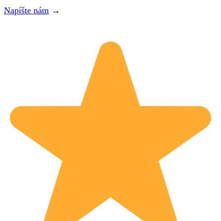
Napíšte nám
→