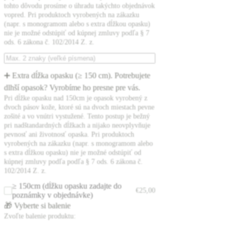
tohto dôvodu prosíme o úhradu takýchto objednávok
vopred. Pri produktoch vyrobených na zákazku
(napr. s monogramom alebo s extra dĺžkou opasku)
nie je možné odstúpiť od kúpnej zmluvy podľa § 7
ods. 6 zákona č. 102/2014 Z. z.
➕ Extra dĺžka opasku (≥ 150 cm). Potrebujete
dlhší opasok? Vyrobíme ho presne pre vás.
Pri dĺžke opasku nad 150cm je opasok vyrobený z
dvoch pásov kože, ktoré sú na dvoch miestach pevne
zošité a vo vnútri vystužené. Tento postup je bežný
pri nadštandardných dĺžkach a nijako neovplyvňuje
pevnosť ani životnosť opaska. Pri produktoch
vyrobených na zákazku (napr. s monogramom alebo
s extra dĺžkou opasku) nie je možné odstúpiť od
kúpnej zmluvy podľa podľa § 7 ods. 6 zákona č.
102/2014 Z. z.
≥ 150cm (dĺžku opasku zadajte do
€
25,00
poznámky v objednávke)
🎁 Vyberte si balenie
Zvoľte balenie produktu: