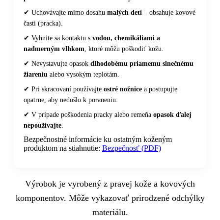
✔ Uchovávajte mimo dosahu
malých detí
– obsahuje kovové
časti (pracka).
✔ Vyhnite sa kontaktu s
vodou, chemikáliami a
nadmerným vlhkom
, ktoré môžu poškodiť kožu.
✔ Nevystavujte opasok
dlhodobému priamemu slnečnému
žiareniu
alebo vysokým teplotám.
✔ Pri skracovaní používajte
ostré nožnice
a postupujte
opatrne, aby nedošlo k poraneniu.
✔ V prípade poškodenia pracky alebo remeňa
opasok ďalej
nepoužívajte
.
Bezpečnostné informácie ku ostatným koženým
produktom na stiahnutie:
Bezpečnosť (PDF)
Výrobok je vyrobený z pravej kože a kovových
komponentov. Môže vykazovať prirodzené odchýlky
materiálu.