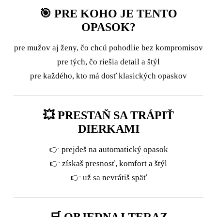
🎯 PRE KOHO JE TENTO
OPASOK?
pre mužov aj ženy, čo chcú pohodlie bez kompromisov
pre tých, čo riešia detail a štýl
pre každého, kto má dosť klasických opaskov
💥 PRESTAŇ SA TRÁPIŤ
DIERKAMI
👉 prejdeš na automatický opasok
👉 získaš presnosť, komfort a štýl
👉 už sa nevrátiš späť
🛒 OBJEDNAJ TERAZ