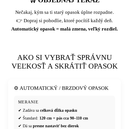
Nečakaj, kým sa ti starý opasok úplne rozpadne.
👉 Dopraj si pohodlie, ktoré pocítiš každý deň.
Automatický opasok = malá zmena, veľký rozdiel.
AKO SI VYBRAŤ SPRÁVNU
VEĽKOSŤ A SKRÁTIŤ OPASOK
⚙️ AUTOMATICKÝ / BRZDOVÝ OPASOK
MERANIE
✔ Zadáva sa
celková dĺžka opasku
✔ Štandard:
120 cm = pás cca 90–110 cm
✔ Dá sa
presne nastaviť bez dierok