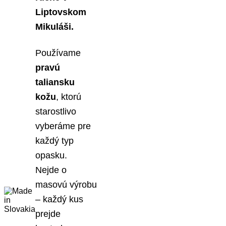
Liptovskom
Mikuláši.
Používame
pravú
taliansku
kožu
, ktorú
starostlivo
vyberáme pre
každý typ
opasku.
Nejde o
masovú výrobu
– každý kus
prejde