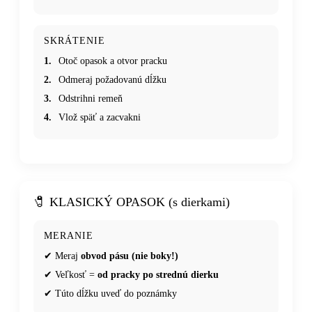
SKRÁTENIE
1.
Otoč opasok a otvor pracku
2.
Odmeraj požadovanú dĺžku
3.
Odstrihni remeň
4.
Vlož späť a zacvakni
🧷 KLASICKÝ OPASOK (s dierkami)
MERANIE
✔ Meraj
obvod pásu (nie boky!)
✔ Veľkosť =
od pracky po strednú dierku
✔ Túto dĺžku uveď do poznámky