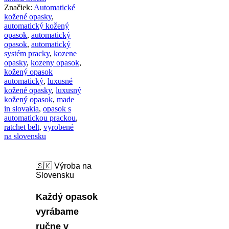
Značiek:
Automatické
kožené opasky
,
automatický kožený
opasok
,
automatický
opasok
,
automatický
systém pracky
,
kozene
opasky
,
kozeny opasok
,
kožený opasok
automatický
,
luxusné
kožené opasky
,
luxusný
kožený opasok
,
made
in slovakia
,
opasok s
automatickou prackou
,
ratchet belt
,
vyrobené
na slovensku
🇸🇰 Výroba na
Slovensku
Každý opasok
vyrábame
ručne v