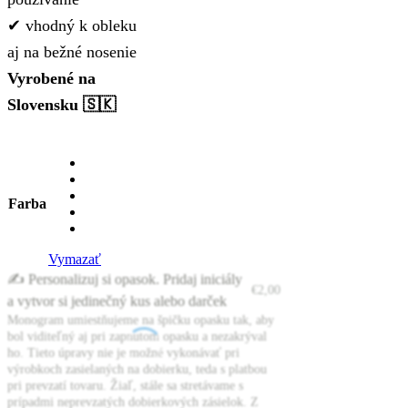
✔ vhodný k obleku
aj na bežné nosenie
Vyrobené na
Slovensku 🇸🇰
Farba
Vymazať
✍️ Personalizuj si opasok. Pridaj iniciály
€
2,00
a vytvor si jedinečný kus alebo darček
Monogram umiestňujeme na špičku opasku tak, aby
bol viditeľný aj pri zapnutom opasku a nezakrýval
ho. Tieto úpravy nie je možné vykonávať pri
výrobkoch zasielaných na dobierku, teda s platbou
pri prevzatí tovaru. Žiaľ, stále sa stretávame s
prípadmi neprevzatých dobierkových zásielok. Z