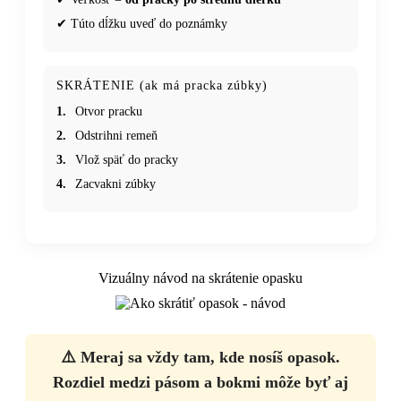
✔ Túto dĺžku uveď do poznámky
SKRÁTENIE (ak má pracka zúbky)
1.
Otvor pracku
2.
Odstrihni remeň
3.
Vlož späť do pracky
4.
Zacvakni zúbky
Vizuálny návod na skrátenie opasku
⚠️ Meraj sa vždy tam, kde nosíš opasok.
Rozdiel medzi pásom a bokmi môže byť aj