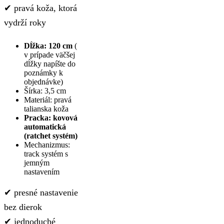
✔ pravá koža, ktorá
vydrží roky
Dĺžka: 120 cm
(
v prípade väčšej
dĺžky napíšte do
poznámky k
objednávke)
Šírka: 3,5 cm
Materiál: pravá
talianska koža
Pracka: kovová
automatická
(ratchet systém)
Mechanizmus:
track systém s
jemným
nastavením
✔ presné nastavenie
bez dierok
✔ jednoduché