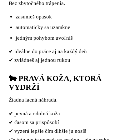
Bez zbytočného trápenia.
zasunieš opasok
automaticky sa uzamkne
jedným pohybom uvoľníš
✔ ideálne do práce aj na každý deň
✔ zvládneš aj jednou rukou
🐄 PRAVÁ KOŽA, KTORÁ
VYDRŽÍ
Žiadna lacná náhrada.
✔ pevná a odolná koža
✔ časom sa prispôsobí
✔ vyzerá lepšie čím dlhšie ju nosíš
👉 toto nie je opasok na sezónu – ale na roky