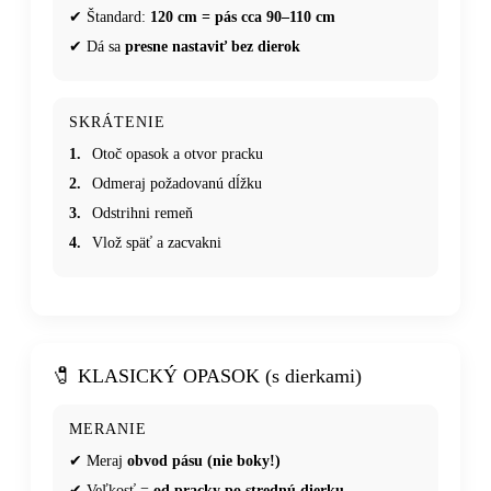
✔ Štandard:
120 cm = pás cca 90–110 cm
✔ Dá sa
presne nastaviť bez dierok
SKRÁTENIE
1.
Otoč opasok a otvor pracku
2.
Odmeraj požadovanú dĺžku
3.
Odstrihni remeň
4.
Vlož späť a zacvakni
🧷 KLASICKÝ OPASOK (s dierkami)
MERANIE
✔ Meraj
obvod pásu (nie boky!)
✔ Veľkosť =
od pracky po strednú dierku