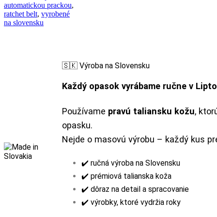
automatickou prackou
,
ratchet belt
,
vyrobené
na slovensku
🇸🇰 Výroba na Slovensku
Každý opasok vyrábame ručne v Lipt
Používame
pravú taliansku kožu
, kto
opasku.
Nejde o masovú výrobu – každý kus prej
✔️ ručná výroba na Slovensku
✔️ prémiová talianska koža
✔️ dôraz na detail a spracovanie
✔️ výrobky, ktoré vydržia roky