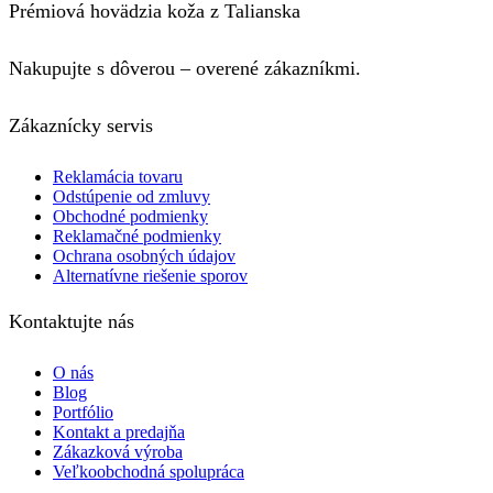
Prémiová hovädzia koža z Talianska
Nakupujte s dôverou – overené zákazníkmi.
Zákaznícky servis
Reklamácia tovaru
Odstúpenie od zmluvy
Obchodné podmienky
Reklamačné podmienky
Ochrana osobných údajov
Alternatívne riešenie sporov
Kontaktujte nás
O nás
Blog
Portfólio
Kontakt a predajňa
Zákazková výroba
Veľkoobchodná spolupráca