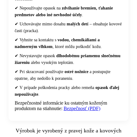
✔ Nepoužívajte opasok na
zdvíhanie bremien, ťahanie
predmetov alebo iné nevhodné účely
.
✔ Uchovávajte mimo dosahu
malých detí
– obsahuje kovové
časti (pracka).
✔ Vyhnite sa kontaktu s
vodou, chemikáliami a
nadmerným vlhkom
, ktoré môžu poškodiť kožu.
✔ Nevystavujte opasok
dlhodobému priamemu slnečnému
žiareniu
alebo vysokým teplotám.
✔ Pri skracovaní používajte
ostré nožnice
a postupujte
opatrne, aby nedošlo k poraneniu.
✔ V prípade poškodenia pracky alebo remeňa
opasok ďalej
nepoužívajte
.
Bezpečnostné informácie ku ostatným koženým
produktom na stiahnutie:
Bezpečnosť (PDF)
Výrobok je vyrobený z pravej kože a kovových