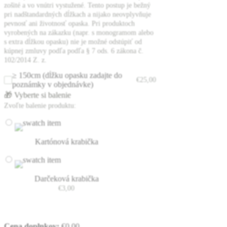
zošité a vo vnútri vystužené. Tento postup je bežný
pri nadštandardných dĺžkach a nijako neovplyvňuje
pevnosť ani životnosť opaska. Pri produktoch
vyrobených na zákazku (napr. s monogramom alebo
s extra dĺžkou opasku) nie je možné odstúpiť od
kúpnej zmluvy podľa podľa § 7 ods. 6 zákona č.
102/2014 Z. z.
≥ 150cm (dĺžku opasku zadajte do
€
25,00
poznámky v objednávke)
🎁 Vyberte si balenie
Zvoľte balenie produktu:
Kartónová krabička
Darčeková krabička
€
3,00
Cena doplnkov:
€
0,00