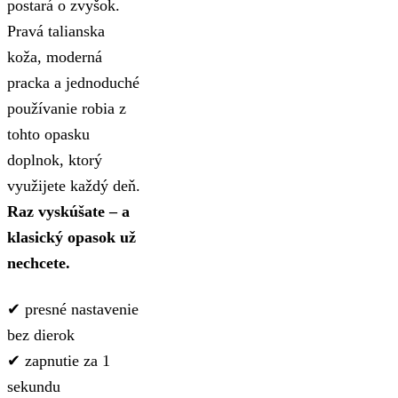
postará o zvyšok.
Pravá talianska
koža, moderná
pracka a jednoduché
používanie robia z
tohto opasku
doplnok, ktorý
využijete každý deň.
Raz vyskúšate – a
klasický opasok už
nechcete.
✔ presné nastavenie
bez dierok
✔ zapnutie za 1
sekundu