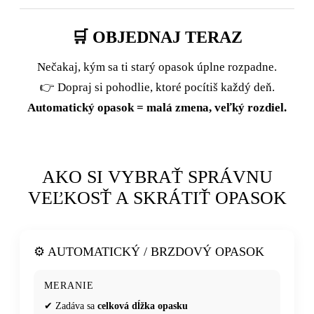
🛒 OBJEDNAJ TERAZ
Nečakaj, kým sa ti starý opasok úplne rozpadne.
👉 Dopraj si pohodlie, ktoré pocítiš každý deň.
Automatický opasok = malá zmena, veľký rozdiel.
AKO SI VYBRAŤ SPRÁVNU
VEĽKOSŤ A SKRÁTIŤ OPASOK
⚙️ AUTOMATICKÝ / BRZDOVÝ OPASOK
MERANIE
✔ Zadáva sa
celková dĺžka opasku