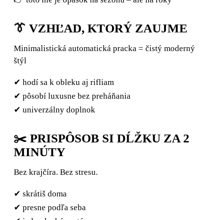
👔 VZHĽAD, KTORÝ ZAUJME
Minimalistická automatická pracka = čistý moderný
štýl
✔ hodí sa k obleku aj rifliam
✔ pôsobí luxusne bez preháňania
✔ univerzálny doplnok
✂️ PRISPÔSOB SI DĹŽKU ZA 2
MINÚTY
Bez krajčíra. Bez stresu.
✔ skrátiš doma
✔ presne podľa seba