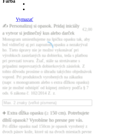
Farba
Vymazať
✍️ Personalizuj si opasok. Pridaj iniciály
€
2,00
a vytvor si jedinečný kus alebo darček
Monogram umiestňujeme na špičku opasku tak, aby
bol viditeľný aj pri zapnutom opasku a nezakrýval
ho. Tieto úpravy nie je možné vykonávať pri
výrobkoch zasielaných na dobierku, teda s platbou
pri prevzatí tovaru. Žiaľ, stále sa stretávame s
prípadmi neprevzatých dobierkových zásielok. Z
tohto dôvodu prosíme o úhradu takýchto objednávok
vopred. Pri produktoch vyrobených na zákazku
(napr. s monogramom alebo s extra dĺžkou opasku)
nie je možné odstúpiť od kúpnej zmluvy podľa § 7
ods. 6 zákona č. 102/2014 Z. z.
➕ Extra dĺžka opasku (≥ 150 cm). Potrebujete
dlhší opasok? Vyrobíme ho presne pre vás.
Pri dĺžke opasku nad 150cm je opasok vyrobený z
dvoch pásov kože, ktoré sú na dvoch miestach pevne