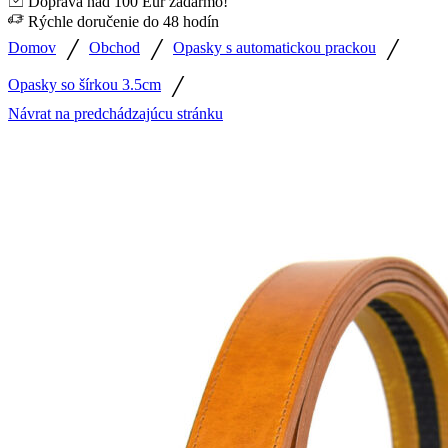
Doprava nad 100 Eur zadarmo!
Rýchle doručenie do 48 hodín
/
/
/
Domov
Obchod
Opasky s automatickou prackou
/
Opasky so šírkou 3.5cm
Návrat na predchádzajúcu stránku