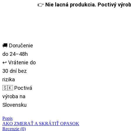
👉
Nie lacná produkcia. Poctivý výro
🚚 Doručenie
do 24–48h
↩️ Vrátenie do
30 dní bez
rizika
🇸🇰 Poctivá
výroba na
Slovensku
Popis
AKO ZMERAŤ A SKRÁTIŤ OPASOK
Recenzie (0)