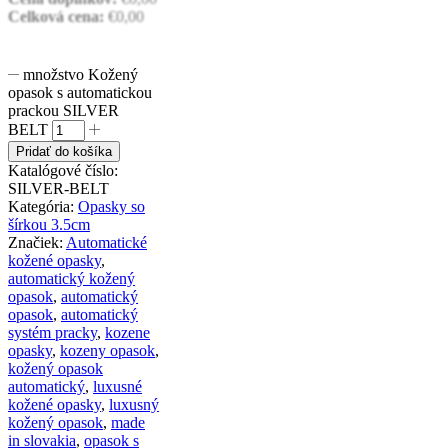
Celková cena:
€
0,00
množstvo Kožený
opasok s automatickou
prackou SILVER
BELT
Pridať do košíka
Katalógové číslo:
SILVER-BELT
Kategória:
Opasky so
šírkou 3.5cm
Značiek:
Automatické
kožené opasky
,
automatický kožený
opasok
,
automatický
opasok
,
automatický
systém pracky
,
kozene
opasky
,
kozeny opasok
,
kožený opasok
automatický
,
luxusné
kožené opasky
,
luxusný
kožený opasok
,
made
in slovakia
,
opasok s