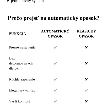
✔ jednoduchý systém
Prečo prejsť na automatický opasok?
AUTOMATICKÝ
KLASICKÝ
FUNKCIA
OPASOK
OPASOK
Presné nastavenie
✅
❌
Bez
deformovaných
✅
❌
dierok
Rýchle zapínanie
✅
❌
Elegantný vzhľad
✅
✅
Vyšší komfort
✅
❌